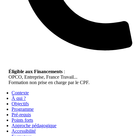
Éligible aux Financements
:
OPCO, Entreprise, France Travail...
Formation non prise en charge par le CPF.
Contexte
À qui ?
Objectifs
Programme
Pré-requis
Points forts
Approche pédagogique
Accessibilité