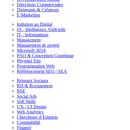
Directions Commerciales
Dirigeants & Créateurs
E-Marketing
Initiation au Digital
IA - Intelligence Artifcielle
IT - Informatique
Management
Management de projets
Microsoft 365®
PAO & Conception Graphique
Phygital Trip
Programmation Web
Référencement SEO / SEA
Réseaux Sociaux
RH & Recrutement
RSE
Social Ads
Soft Skills
UX / UI Design
Web Analytics
Chercheurs d’Emplois
Comptabilité
Finance