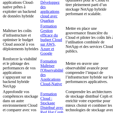
optimisées pour le Cloud et
applications Cloud-
Développez
tirer pleinement parti d’un
native prêtes à
des
stockage NetApp hybride
exploiter un backend
applications
performant et scalable.
de données hybride
cloud avec
Quarkus
Formation
Mettre en place une
Maîtriser les coûts
Gestion
gouvernance financière du
d’infrastructure et
efficace du
Cloud et piloter les coûts liés 
optimiser le budget
budget Cloud
l’utilisation combinée de
Cloud associé à vos
sur AWS,
NetApp et des services Cloud
déploiements hybrides
Azure et
publics.
Google
Renforcer la visibilité
Formation
et le pilotage des
Mettre en œuvre une
Maîtriser
performances de vos
observabilité avancée pour
l'Observabilité
applications
comprendre l’impact de
des
s’appuyant sur un
l’infrastructure hybride sur les
Applications
backend hybride
performances applicatives.
Cloud-Native
NetApp
Approfondir vos
Comprendre les architectures
Formation
compétences stockage
de stockage distribué Ceph et
Cloud :
dans un autre
enrichir votre expertise pour
Stockage
environnement Cloud
mieux choisir et combiner les
Distribué avec
et comparer avec vos
technologies de stockage ave
Red Hat Ceph