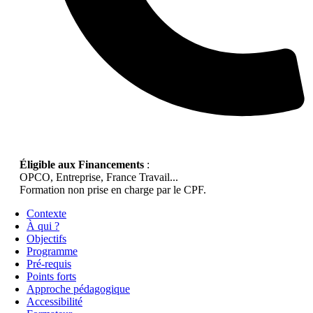
Éligible aux Financements
:
OPCO, Entreprise, France Travail...
Formation non prise en charge par le CPF.
Contexte
À qui ?
Objectifs
Programme
Pré-requis
Points forts
Approche pédagogique
Accessibilité