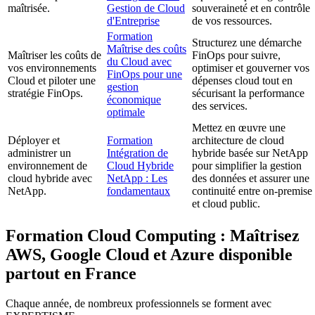
maîtrisée.
Gestion de Cloud
souveraineté et en contrôle
d'Entreprise
de vos ressources.
Formation
Structurez une démarche
Maîtrise des coûts
Maîtriser les coûts de
FinOps pour suivre,
du Cloud avec
vos environnements
optimiser et gouverner vos
FinOps pour une
Cloud et piloter une
dépenses cloud tout en
gestion
stratégie FinOps.
sécurisant la performance
économique
des services.
optimale
Mettez en œuvre une
Déployer et
Formation
architecture de cloud
administrer un
Intégration de
hybride basée sur NetApp
environnement de
Cloud Hybride
pour simplifier la gestion
cloud hybride avec
NetApp : Les
des données et assurer une
NetApp.
fondamentaux
continuité entre on-premise
et cloud public.
Formation Cloud Computing : Maîtrisez
AWS, Google Cloud et Azure disponible
partout en France
Chaque année, de nombreux professionnels se forment avec