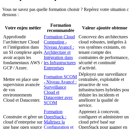
Vous ne savez pas quelle formation choisir ? Repérez votre situation c
dessous :
Formation
Votre enjeu métier
Valeur ajoutée obtenue
recommandée
Approfondir
Formation Cloud
Concevez des architectures
l’architecture Cloud
Computing -
cloud robustes, intégrées à
et l’intégration dans
Niveau Avancé :
vos systèmes existants, en
un SI complexe après
Architecture et
tenant compte des
avoir acquis les
Intégration dans
contraintes de performance,
fondamentaux AWS /
les Infrastructures
sécurité et continuité
GCP / Azure.
Entreprises
d’activité.
Déployez une surveillance
Formation SCOM
Mettre en place une
centralisée, exploitable et
- Niveau Avancé :
supervision avancée
proactive de vos
Surveillance
de vos
infrastructures hybrides pou
Cloud et
environnements
réduire les incidents et
Datacenter avec
Cloud et Datacenter.
améliorer la qualité de
SCOM
service.
Formation
Apprenez à concevoir,
Construire et gérer un
OpenStack :
configurer et administrer un
cloud d’entreprise sur
Maîtrisez la
cloud privé basé sur
une base open source
Configuration et
OpenStack pour gagner en