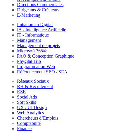
Directions Commerciales
Dirigeants & Créateurs
E-Marketing
Initiation au Digital
IA - Intelligence Artifcielle
IT - Informatique
Management
Management de projets
Microsoft 365®
PAO & Conception Graphique
Phygital Trip
Programmation Web
Référencement SEO / SEA
Réseaux Sociaux
RH & Recrutement
RSE
Social Ads
Soft Skills
UX / UI Design
Web Analytics
Chercheurs d’Emplois
Comptabilité
Finance