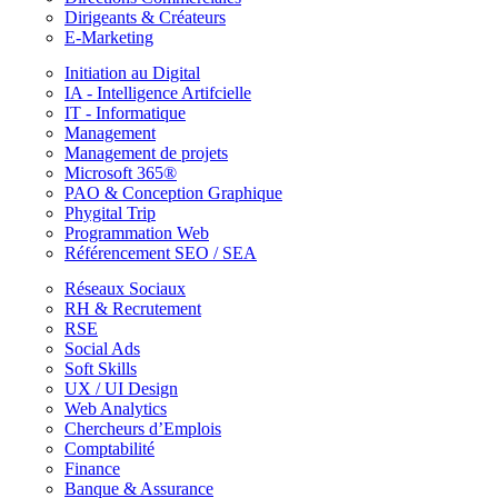
Dirigeants & Créateurs
E-Marketing
Initiation au Digital
IA - Intelligence Artifcielle
IT - Informatique
Management
Management de projets
Microsoft 365®
PAO & Conception Graphique
Phygital Trip
Programmation Web
Référencement SEO / SEA
Réseaux Sociaux
RH & Recrutement
RSE
Social Ads
Soft Skills
UX / UI Design
Web Analytics
Chercheurs d’Emplois
Comptabilité
Finance
Banque & Assurance