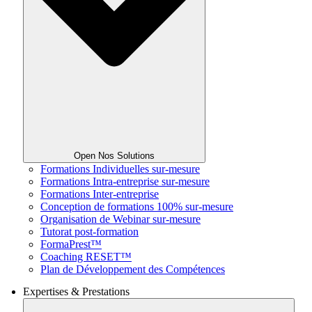
Open Nos Solutions
Formations Individuelles sur-mesure
Formations Intra-entreprise sur-mesure
Formations Inter-entreprise
Conception de formations 100% sur-mesure
Organisation de Webinar sur-mesure
Tutorat post-formation
FormaPrest™
Coaching RESET™
Plan de Développement des Compétences
Expertises & Prestations