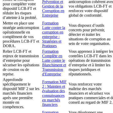
Prévention et
anticorruption cohérent ave
pour compléter votre
Gestion de la
vos obligations LCB-FT et
dispositif LCB-FT et
Corruption en
renforcez votre dispositif
réduire les risques
Entreprise
global de conformité.
d’atteinte à la probité.
Mettre en place une
Formation
Vous disposez d’outils
stratégie anticorruption
Lutte contre la
concrets pour prévenir,
opérationnelle en
corruption en
détecter et traiter les
complément de vos
entreprise :
situations de corruption au
procédures LCB-FT et
Stratégies et
sein de votre organisation.
DORA.
Pratiques
Relier LCB-FT et
Formation
Vous apprenez à intégrer le
enjeux de transmission
Complète en
contrôles LCB-FT dans les
d’entreprise pour
Lutte contre le
opérations de transmission
sécuriser les opérations
Blanchiment et
d’entreprise et à limiter les
de cession ou de
Transmission
risques juridiques et
reprise.
d'Entreprise
réputationnels.
Approfondir
Formation MIF
spécifiquement le
Vous renforcez votre
2 : Maintien et
dispositif MIF 2 sur les
maîtrise des marchés
évaluation des
marchés financiers
financiers et sécurisez vos
connaissances
après une première
pratiques commerciales et d
en marchés
montée en
conseil au regard de MIF 2.
financiers
compétences.
Formation
Vous développez une