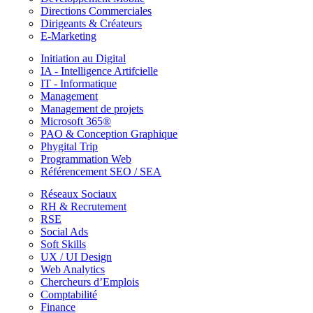
Directions Commerciales
Dirigeants & Créateurs
E-Marketing
Initiation au Digital
IA - Intelligence Artifcielle
IT - Informatique
Management
Management de projets
Microsoft 365®
PAO & Conception Graphique
Phygital Trip
Programmation Web
Référencement SEO / SEA
Réseaux Sociaux
RH & Recrutement
RSE
Social Ads
Soft Skills
UX / UI Design
Web Analytics
Chercheurs d’Emplois
Comptabilité
Finance