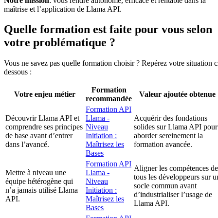
Notre mission
: vous rendre autonome, efficace et rentable dans la
maîtrise et l’application de Llama API.
Quelle formation est faite pour vous selon
votre problématique ?
Vous ne savez pas quelle formation choisir ? Repérez votre situation c
dessous :
Formation
Votre enjeu métier
Valeur ajoutée obtenue
recommandée
Formation API
Découvrir Llama API et
Llama -
Acquérir des fondations
comprendre ses principes
Niveau
solides sur Llama API pour
de base avant d’entrer
Initiation :
aborder sereinement la
dans l’avancé.
Maîtrisez les
formation avancée.
Bases
Formation API
Aligner les compétences de
Mettre à niveau une
Llama -
tous les développeurs sur u
équipe hétérogène qui
Niveau
socle commun avant
n’a jamais utilisé Llama
Initiation :
d’industrialiser l’usage de
API.
Maîtrisez les
Llama API.
Bases