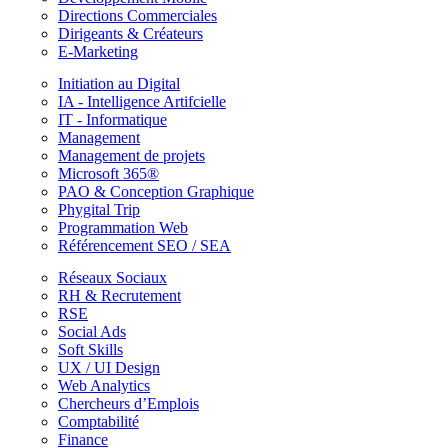
Directions Commerciales
Dirigeants & Créateurs
E-Marketing
Initiation au Digital
IA - Intelligence Artifcielle
IT - Informatique
Management
Management de projets
Microsoft 365®
PAO & Conception Graphique
Phygital Trip
Programmation Web
Référencement SEO / SEA
Réseaux Sociaux
RH & Recrutement
RSE
Social Ads
Soft Skills
UX / UI Design
Web Analytics
Chercheurs d’Emplois
Comptabilité
Finance