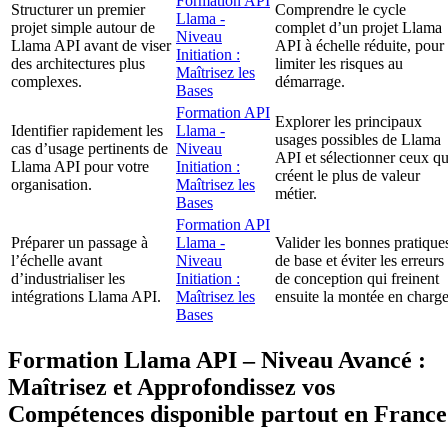
Formation API
Structurer un premier
Comprendre le cycle
Llama -
projet simple autour de
complet d’un projet Llama
Niveau
Llama API avant de viser
API à échelle réduite, pour
Initiation :
des architectures plus
limiter les risques au
Maîtrisez les
complexes.
démarrage.
Bases
Formation API
Explorer les principaux
Identifier rapidement les
Llama -
usages possibles de Llama
cas d’usage pertinents de
Niveau
API et sélectionner ceux qu
Llama API pour votre
Initiation :
créent le plus de valeur
organisation.
Maîtrisez les
métier.
Bases
Formation API
Préparer un passage à
Llama -
Valider les bonnes pratique
l’échelle avant
Niveau
de base et éviter les erreurs
d’industrialiser les
Initiation :
de conception qui freinent
intégrations Llama API.
Maîtrisez les
ensuite la montée en charge
Bases
Formation Llama API – Niveau Avancé :
Maîtrisez et Approfondissez vos
Compétences disponible partout en France