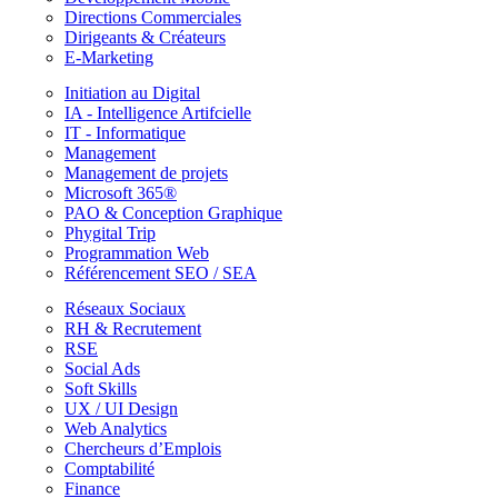
Directions Commerciales
Dirigeants & Créateurs
E-Marketing
Initiation au Digital
IA - Intelligence Artifcielle
IT - Informatique
Management
Management de projets
Microsoft 365®
PAO & Conception Graphique
Phygital Trip
Programmation Web
Référencement SEO / SEA
Réseaux Sociaux
RH & Recrutement
RSE
Social Ads
Soft Skills
UX / UI Design
Web Analytics
Chercheurs d’Emplois
Comptabilité
Finance