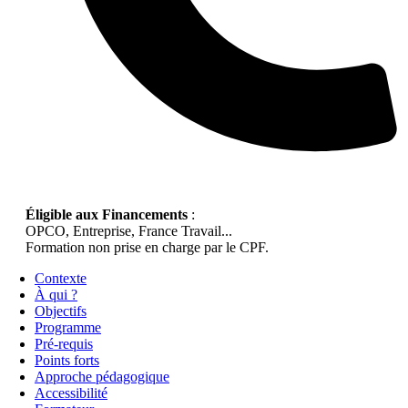
Éligible aux Financements
:
OPCO, Entreprise, France Travail...
Formation non prise en charge par le CPF.
Contexte
À qui ?
Objectifs
Programme
Pré-requis
Points forts
Approche pédagogique
Accessibilité