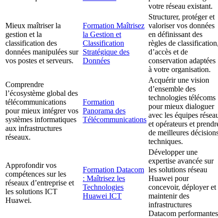
votre réseau existant.
Structurer, protéger et
Mieux maîtriser la
Formation Maîtrisez
valoriser vos données
gestion et la
la Gestion et
en définissant des
classification des
Classification
règles de classification
données manipulées sur
Stratégique des
d’accès et de
vos postes et serveurs.
Données
conservation adaptées
à votre organisation.
Acquérir une vision
Comprendre
d’ensemble des
l’écosystème global des
technologies télécoms
télécommunications
Formation
pour mieux dialoguer
pour mieux intégrer vos
Panorama des
avec les équipes résea
systèmes informatiques
Télécommunications
et opérateurs et prendr
aux infrastructures
de meilleures décision
réseaux.
techniques.
Développer une
expertise avancée sur
Approfondir vos
Formation Datacom
les solutions réseau
compétences sur les
: Maîtrisez les
Huawei pour
réseaux d’entreprise et
Technologies
concevoir, déployer et
les solutions ICT
Huawei ICT
maintenir des
Huawei.
infrastructures
Datacom performantes