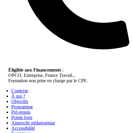
Éligible aux Financements
:
OPCO, Entreprise, France Travail...
Formation non prise en charge par le CPF.
Contexte
À qui ?
Objectifs
Programme
Pré-requis
Points forts
Approche pédagogique
Accessibilité