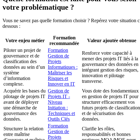
votre problématique ?
Vous ne savez pas quelle formation choisir ? Repérez votre situation c
dessous :
Formation
Votre enjeu métier
Valeur ajoutée obtenue
recommandée
Piloter un projet de
Formation
Renforce votre capacité à
gouvernance et de
Gestion de
mener des projets IT liés à la
classification des
Projets
gouvernance des données en
données au sein d’un
Informatiques :
intégrant gestion des risques,
système
Maîtriser les
innovation et pilotage
d’information
Risques et
transverse.
complexe.
Innover en IT
Acquérir les bases du
Gestion de
Vous dote des fondamentaux
pilotage de projets IT
Projets IT -
en gestion de projets IT pour
avant de déployer
Niveau
structurer efficacement vos
une démarche de
Initiation :
futurs projets de classification
gouvernance des
Techniques et
et de sécurisation des
données.
Outils Clés
données.
Formation
Structurer la relation
Clarifie les rôles,
Gestion de
entre maîtrise
responsabilités et bonnes
Projets
d’ouvrage et maîtrise
pratiques MOA/MOE pour