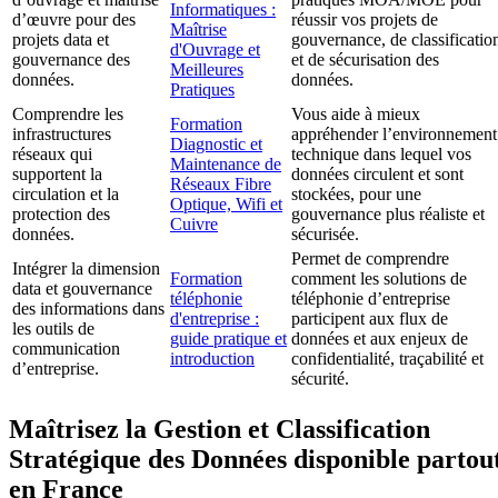
Informatiques :
d’œuvre pour des
réussir vos projets de
Maîtrise
projets data et
gouvernance, de classificatio
d'Ouvrage et
gouvernance des
et de sécurisation des
Meilleures
données.
données.
Pratiques
Comprendre les
Vous aide à mieux
Formation
infrastructures
appréhender l’environnement
Diagnostic et
réseaux qui
technique dans lequel vos
Maintenance de
supportent la
données circulent et sont
Réseaux Fibre
circulation et la
stockées, pour une
Optique, Wifi et
protection des
gouvernance plus réaliste et
Cuivre
données.
sécurisée.
Permet de comprendre
Intégrer la dimension
Formation
comment les solutions de
data et gouvernance
téléphonie
téléphonie d’entreprise
des informations dans
d'entreprise :
participent aux flux de
les outils de
guide pratique et
données et aux enjeux de
communication
introduction
confidentialité, traçabilité et
d’entreprise.
sécurité.
Maîtrisez la Gestion et Classification
Stratégique des Données disponible partou
en France