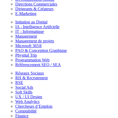
Directions Commerciales
Dirigeants & Créateurs
E-Marketing
Initiation au Digital
IA - Intelligence Artifcielle
IT - Informatique
Management
Management de projets
Microsoft 365®
PAO & Conception Graphique
Phygital Trip
Programmation Web
Référencement SEO / SEA
Réseaux Sociaux
RH & Recrutement
RSE
Social Ads
Soft Skills
UX / UI Design
Web Analytics
Chercheurs d’Emplois
Comptabilité
Finance