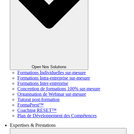
Open Nos Solutions
Formations Individuelles sur-mesure
Formations Intra-entreprise sur-mesure
Formations Inter-entreprise
Conception de formations 100% sur-mesure
Organisation de Webinar sur-mesure
Tutorat post-formation
FormaPrest™
Coaching RESET™
Plan de Développement des Compétences
Expertises & Prestations