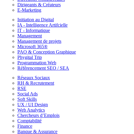
Dirigeants & Créateurs
E-Marketing
Initiation au Digital
IA - Intelligence Artifcielle
IT - Informatique
Management
Management de projets
Microsoft 365®
PAO & Conception Graphique
Phygital Trip
Programmation Web
Référencement SEO / SEA
Réseaux Sociaux
RH & Recrutement
RSE
Social Ads
Soft Skills
UX / UI Design
Web Analytics
Chercheurs d’Emplois
Comptabilité
Finance
Banque & Assurance