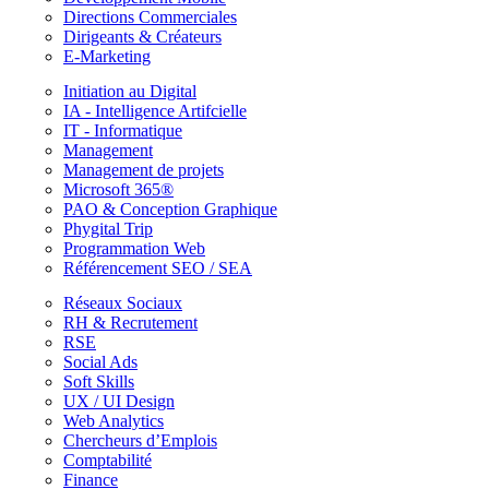
Directions Commerciales
Dirigeants & Créateurs
E-Marketing
Initiation au Digital
IA - Intelligence Artifcielle
IT - Informatique
Management
Management de projets
Microsoft 365®
PAO & Conception Graphique
Phygital Trip
Programmation Web
Référencement SEO / SEA
Réseaux Sociaux
RH & Recrutement
RSE
Social Ads
Soft Skills
UX / UI Design
Web Analytics
Chercheurs d’Emplois
Comptabilité
Finance