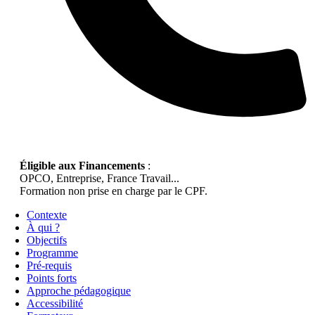
Éligible aux Financements
:
OPCO, Entreprise, France Travail...
Formation non prise en charge par le CPF.
Contexte
À qui ?
Objectifs
Programme
Pré-requis
Points forts
Approche pédagogique
Accessibilité