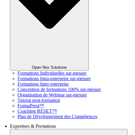
Open Nos Solutions
Formations Individuelles sur-mesure
Formations Intra-entreprise sur-mesure
Formations Inter-entreprise
Conception de formations 100% sur-mesure
Organisation de Webinar sur-mesure
Tutorat post-formation
FormaPrest™
Coaching RESET™
Plan de Développement des Compétences
Expertises & Prestations