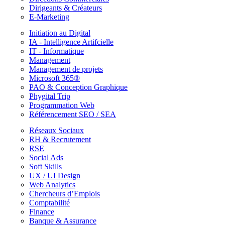
Dirigeants & Créateurs
E-Marketing
Initiation au Digital
IA - Intelligence Artifcielle
IT - Informatique
Management
Management de projets
Microsoft 365®
PAO & Conception Graphique
Phygital Trip
Programmation Web
Référencement SEO / SEA
Réseaux Sociaux
RH & Recrutement
RSE
Social Ads
Soft Skills
UX / UI Design
Web Analytics
Chercheurs d’Emplois
Comptabilité
Finance
Banque & Assurance