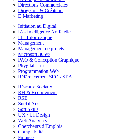
Directions Commerciales
Dirigeants & Créateurs
E-Marketing
Initiation au Digital
IA - Intelligence Artifcielle
IT - Informatique
Management
Management de projets
Microsoft 365®
PAO & Conception Graphique
Phygital Trip
Programmation Web
Référencement SEO / SEA
Réseaux Sociaux
RH & Recrutement
RSE
Social Ads
Soft Skills
UX / UI Design
Web Analytics
Chercheurs d’Emplois
Comptabilité
Finance