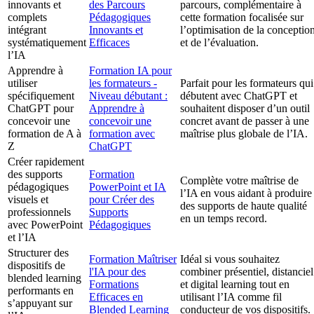
innovants et
des Parcours
parcours, complémentaire à
complets
Pédagogiques
cette formation focalisée sur
intégrant
Innovants et
l’optimisation de la conceptio
systématiquement
Efficaces
et de l’évaluation.
l’IA
Apprendre à
Formation IA pour
utiliser
les formateurs -
Parfait pour les formateurs qui
spécifiquement
Niveau débutant :
débutent avec ChatGPT et
ChatGPT pour
Apprendre à
souhaitent disposer d’un outil
concevoir une
concevoir une
concret avant de passer à une
formation de A à
formation avec
maîtrise plus globale de l’IA.
Z
ChatGPT
Créer rapidement
des supports
Formation
Complète votre maîtrise de
pédagogiques
PowerPoint et IA
l’IA en vous aidant à produire
visuels et
pour Créer des
des supports de haute qualité
professionnels
Supports
en un temps record.
avec PowerPoint
Pédagogiques
et l’IA
Structurer des
Formation Maîtriser
Idéal si vous souhaitez
dispositifs de
l'IA pour des
combiner présentiel, distanciel
blended learning
Formations
et digital learning tout en
performants en
Efficaces en
utilisant l’IA comme fil
s’appuyant sur
Blended Learning
conducteur de vos dispositifs.