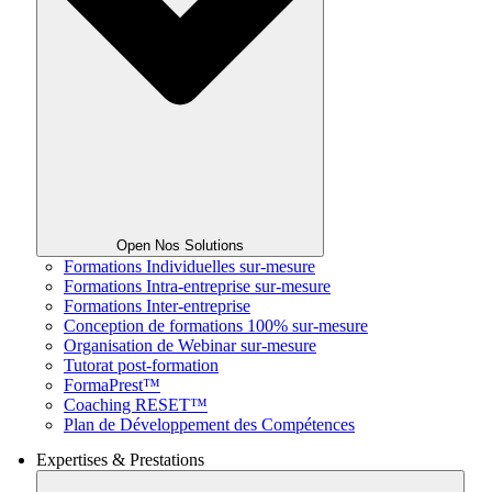
Open Nos Solutions
Formations Individuelles sur-mesure
Formations Intra-entreprise sur-mesure
Formations Inter-entreprise
Conception de formations 100% sur-mesure
Organisation de Webinar sur-mesure
Tutorat post-formation
FormaPrest™
Coaching RESET™
Plan de Développement des Compétences
Expertises & Prestations