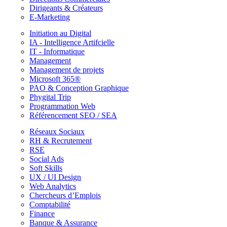
Dirigeants & Créateurs
E-Marketing
Initiation au Digital
IA - Intelligence Artifcielle
IT - Informatique
Management
Management de projets
Microsoft 365®
PAO & Conception Graphique
Phygital Trip
Programmation Web
Référencement SEO / SEA
Réseaux Sociaux
RH & Recrutement
RSE
Social Ads
Soft Skills
UX / UI Design
Web Analytics
Chercheurs d’Emplois
Comptabilité
Finance
Banque & Assurance