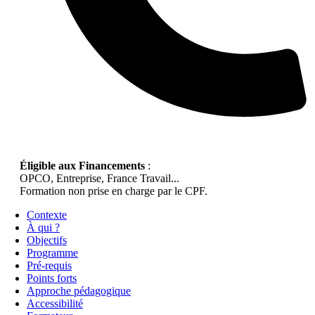
Éligible aux Financements
:
OPCO, Entreprise, France Travail...
Formation non prise en charge par le CPF.
Contexte
À qui ?
Objectifs
Programme
Pré-requis
Points forts
Approche pédagogique
Accessibilité