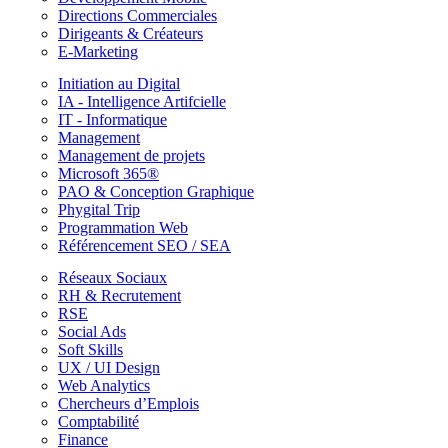
Directions Commerciales
Dirigeants & Créateurs
E-Marketing
Initiation au Digital
IA - Intelligence Artifcielle
IT - Informatique
Management
Management de projets
Microsoft 365®
PAO & Conception Graphique
Phygital Trip
Programmation Web
Référencement SEO / SEA
Réseaux Sociaux
RH & Recrutement
RSE
Social Ads
Soft Skills
UX / UI Design
Web Analytics
Chercheurs d’Emplois
Comptabilité
Finance