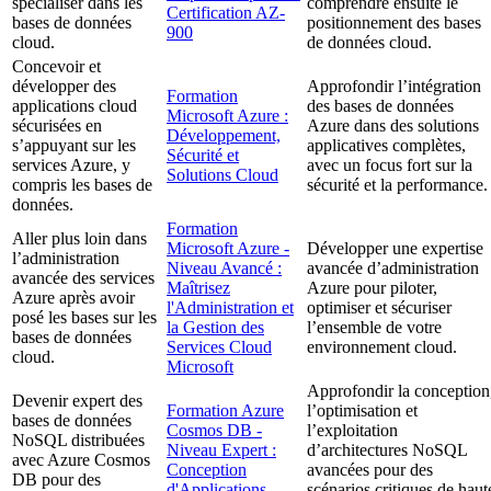
spécialiser dans les
comprendre ensuite le
Certification AZ-
bases de données
positionnement des bases
900
cloud.
de données cloud.
Concevoir et
développer des
Approfondir l’intégration
Formation
applications cloud
des bases de données
Microsoft Azure :
sécurisées en
Azure dans des solutions
Développement,
s’appuyant sur les
applicatives complètes,
Sécurité et
services Azure, y
avec un focus fort sur la
Solutions Cloud
compris les bases de
sécurité et la performance.
données.
Formation
Aller plus loin dans
Microsoft Azure -
Développer une expertise
l’administration
Niveau Avancé :
avancée d’administration
avancée des services
Maîtrisez
Azure pour piloter,
Azure après avoir
l'Administration et
optimiser et sécuriser
posé les bases sur les
la Gestion des
l’ensemble de votre
bases de données
Services Cloud
environnement cloud.
cloud.
Microsoft
Approfondir la conception
Devenir expert des
Formation Azure
l’optimisation et
bases de données
Cosmos DB -
l’exploitation
NoSQL distribuées
Niveau Expert :
d’architectures NoSQL
avec Azure Cosmos
Conception
avancées pour des
DB pour des
d'Applications
scénarios critiques de haut