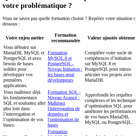
votre problématique ?
Vous ne savez pas quelle formation choisir ? Repérez votre situation c
dessous :
Formation
Votre enjeu métier
Valeur ajoutée obtenue
recommandée
Vous débutez sur
MariaDB, MySQL et
Formation
Compléter votre socle de
PostgreSQL et avez
MySQL 8 et
compétences d’initiation
besoin de bases
PostgreSQL -
sur MySQL 8 et
solides pour
Niveau Initiation :
PostgreSQL pour mieux
développer vos
les bases pour
articuler vos projets avec
premières
développeurs
MariaDB.
applications.
Vous maîtrisez déjà
Formation SQL -
Approfondir les requêtes
les fondamentaux
Niveau Avancé :
complexes et les technique
SQL et souhaitez aller
Maîtrisez
d’optimisation SQL pour
plus loin dans
l'interrogation de
améliorer les performances
l’interrogation et
données et
de vos bases MariaDB,
l’optimisation de vos
l'optimisation de
MySQL ou PostgreSQL.
bases.
bases
Formation