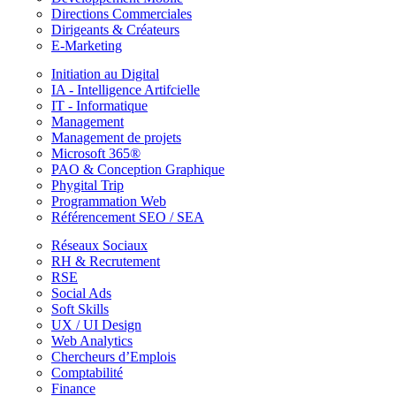
Directions Commerciales
Dirigeants & Créateurs
E-Marketing
Initiation au Digital
IA - Intelligence Artifcielle
IT - Informatique
Management
Management de projets
Microsoft 365®
PAO & Conception Graphique
Phygital Trip
Programmation Web
Référencement SEO / SEA
Réseaux Sociaux
RH & Recrutement
RSE
Social Ads
Soft Skills
UX / UI Design
Web Analytics
Chercheurs d’Emplois
Comptabilité
Finance