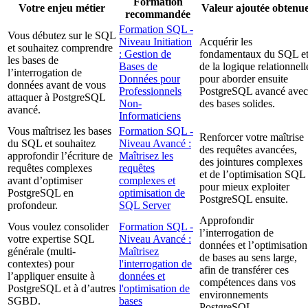
Formation
Votre enjeu métier
Valeur ajoutée obtenu
recommandée
Formation SQL -
Vous débutez sur le SQL
Niveau Initiation
Acquérir les
et souhaitez comprendre
: Gestion de
fondamentaux du SQL e
les bases de
Bases de
de la logique relationnell
l’interrogation de
Données pour
pour aborder ensuite
données avant de vous
Professionnels
PostgreSQL avancé avec
attaquer à PostgreSQL
Non-
des bases solides.
avancé.
Informaticiens
Vous maîtrisez les bases
Formation SQL -
Renforcer votre maîtrise
du SQL et souhaitez
Niveau Avancé :
des requêtes avancées,
approfondir l’écriture de
Maîtrisez les
des jointures complexes
requêtes complexes
requêtes
et de l’optimisation SQL
avant d’optimiser
complexes et
pour mieux exploiter
PostgreSQL en
optimisation de
PostgreSQL ensuite.
profondeur.
SQL Server
Approfondir
Vous voulez consolider
Formation SQL -
l’interrogation de
votre expertise SQL
Niveau Avancé :
données et l’optimisation
générale (multi-
Maîtrisez
de bases au sens large,
contextes) pour
l'interrogation de
afin de transférer ces
l’appliquer ensuite à
données et
compétences dans vos
PostgreSQL et à d’autres
l'optimisation de
environnements
SGBD.
bases
PostgreSQL.