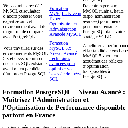
Vous administrez déjà
Devenir expert sur
Formation
MySQL et souhaitez
MySQL (tuning, haute
MySQL - Niveau
d’abord pousser votre
dispo, administration
Expert :
expertise sur cet
avancée) pour mieux
Optimisation et
environnement avant de
positionner ensuite
Administration
migrer ou de comparer
PostgreSQL dans votre
Avancée MySQL
avec PostgreSQL.
stratégie SGBD.
Formation
Améliorer la performanc
Vous travaillez sur des
MySQL 5.x -
et la stabilité de vos base
environnements MySQL
Niveau Avancé :
MySQL 5.x tout en
5.x et devez optimiser
Techniques
acquérant des réflexes
des bases SQL existantes
avancées pour
d’optimisation
avant ou en parallèle
optimiser vos
transposables à
d’un projet PostgreSQL.
bases de données
PostgreSQL.
SQL
Formation PostgreSQL – Niveau Avancé :
Maîtrisez l’Administration et
l’Optimisation de Performance disponible
partout en France
Chaque année, de nombreux professionnels se forment avec