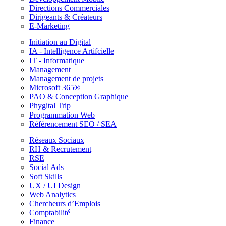
Directions Commerciales
Dirigeants & Créateurs
E-Marketing
Initiation au Digital
IA - Intelligence Artifcielle
IT - Informatique
Management
Management de projets
Microsoft 365®
PAO & Conception Graphique
Phygital Trip
Programmation Web
Référencement SEO / SEA
Réseaux Sociaux
RH & Recrutement
RSE
Social Ads
Soft Skills
UX / UI Design
Web Analytics
Chercheurs d’Emplois
Comptabilité
Finance