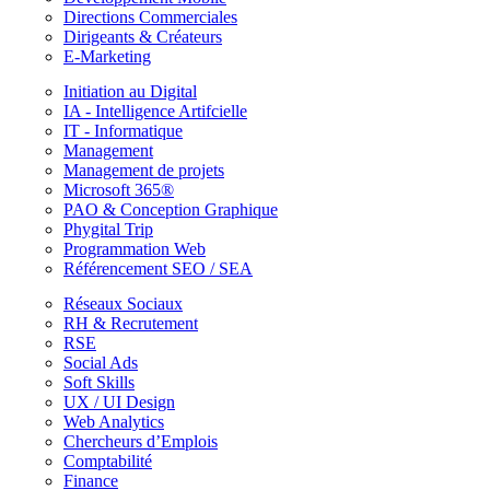
Directions Commerciales
Dirigeants & Créateurs
E-Marketing
Initiation au Digital
IA - Intelligence Artifcielle
IT - Informatique
Management
Management de projets
Microsoft 365®
PAO & Conception Graphique
Phygital Trip
Programmation Web
Référencement SEO / SEA
Réseaux Sociaux
RH & Recrutement
RSE
Social Ads
Soft Skills
UX / UI Design
Web Analytics
Chercheurs d’Emplois
Comptabilité
Finance