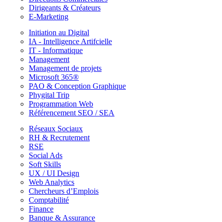
Dirigeants & Créateurs
E-Marketing
Initiation au Digital
IA - Intelligence Artifcielle
IT - Informatique
Management
Management de projets
Microsoft 365®
PAO & Conception Graphique
Phygital Trip
Programmation Web
Référencement SEO / SEA
Réseaux Sociaux
RH & Recrutement
RSE
Social Ads
Soft Skills
UX / UI Design
Web Analytics
Chercheurs d’Emplois
Comptabilité
Finance
Banque & Assurance