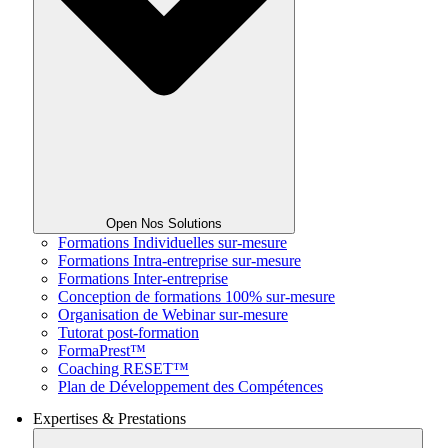
Open Nos Solutions
Formations Individuelles sur-mesure
Formations Intra-entreprise sur-mesure
Formations Inter-entreprise
Conception de formations 100% sur-mesure
Organisation de Webinar sur-mesure
Tutorat post-formation
FormaPrest™
Coaching RESET™
Plan de Développement des Compétences
Expertises & Prestations