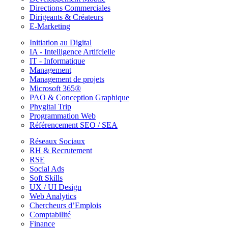
Directions Commerciales
Dirigeants & Créateurs
E-Marketing
Initiation au Digital
IA - Intelligence Artifcielle
IT - Informatique
Management
Management de projets
Microsoft 365®
PAO & Conception Graphique
Phygital Trip
Programmation Web
Référencement SEO / SEA
Réseaux Sociaux
RH & Recrutement
RSE
Social Ads
Soft Skills
UX / UI Design
Web Analytics
Chercheurs d’Emplois
Comptabilité
Finance