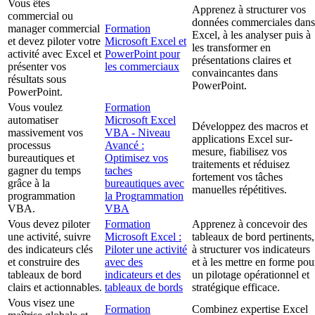
Vous êtes
Apprenez à structurer vos
commercial ou
données commerciales dans
manager commercial
Formation
Excel, à les analyser puis à
et devez piloter votre
Microsoft Excel et
les transformer en
activité avec Excel et
PowerPoint pour
présentations claires et
présenter vos
les commerciaux
convaincantes dans
résultats sous
PowerPoint.
PowerPoint.
Vous voulez
Formation
automatiser
Microsoft Excel
Développez des macros et
massivement vos
VBA - Niveau
applications Excel sur-
processus
Avancé :
mesure, fiabilisez vos
bureautiques et
Optimisez vos
traitements et réduisez
gagner du temps
taches
fortement vos tâches
grâce à la
bureautiques avec
manuelles répétitives.
programmation
la Programmation
VBA.
VBA
Vous devez piloter
Formation
Apprenez à concevoir des
une activité, suivre
Microsoft Excel :
tableaux de bord pertinents,
des indicateurs clés
Piloter une activité
à structurer vos indicateurs
et construire des
avec des
et à les mettre en forme pou
tableaux de bord
indicateurs et des
un pilotage opérationnel et
clairs et actionnables.
tableaux de bords
stratégique efficace.
Vous visez une
Formation
Combinez expertise Excel