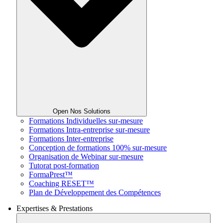
Open Nos Solutions
Formations Individuelles sur-mesure
Formations Intra-entreprise sur-mesure
Formations Inter-entreprise
Conception de formations 100% sur-mesure
Organisation de Webinar sur-mesure
Tutorat post-formation
FormaPrest™
Coaching RESET™
Plan de Développement des Compétences
Expertises & Prestations