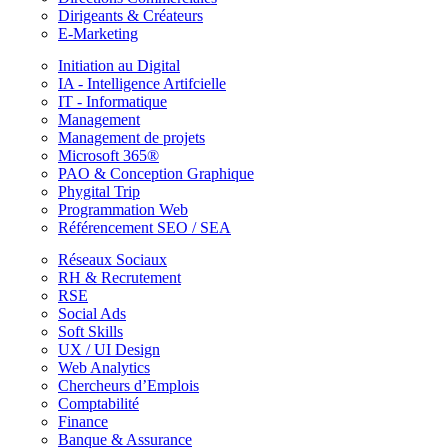
Dirigeants & Créateurs
E-Marketing
Initiation au Digital
IA - Intelligence Artifcielle
IT - Informatique
Management
Management de projets
Microsoft 365®
PAO & Conception Graphique
Phygital Trip
Programmation Web
Référencement SEO / SEA
Réseaux Sociaux
RH & Recrutement
RSE
Social Ads
Soft Skills
UX / UI Design
Web Analytics
Chercheurs d’Emplois
Comptabilité
Finance
Banque & Assurance