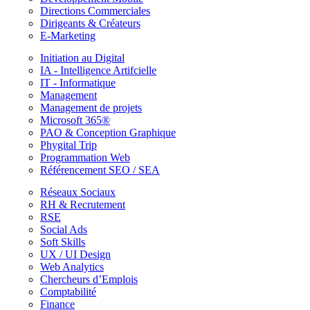
Directions Commerciales
Dirigeants & Créateurs
E-Marketing
Initiation au Digital
IA - Intelligence Artifcielle
IT - Informatique
Management
Management de projets
Microsoft 365®
PAO & Conception Graphique
Phygital Trip
Programmation Web
Référencement SEO / SEA
Réseaux Sociaux
RH & Recrutement
RSE
Social Ads
Soft Skills
UX / UI Design
Web Analytics
Chercheurs d’Emplois
Comptabilité
Finance