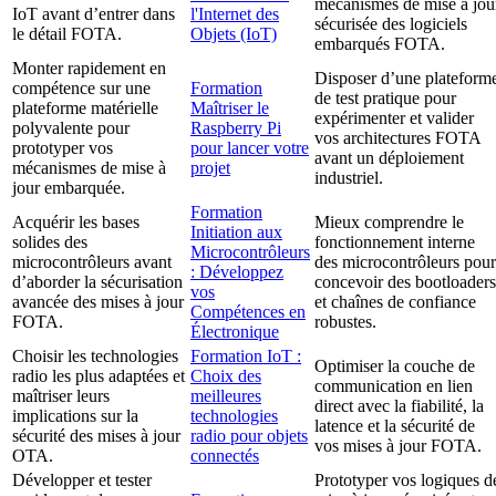
mécanismes de mise à jou
IoT avant d’entrer dans
l'Internet des
sécurisée des logiciels
le détail FOTA.
Objets (IoT)
embarqués FOTA.
Monter rapidement en
Disposer d’une plateform
compétence sur une
Formation
de test pratique pour
plateforme matérielle
Maîtriser le
expérimenter et valider
polyvalente pour
Raspberry Pi
vos architectures FOTA
prototyper vos
pour lancer votre
avant un déploiement
mécanismes de mise à
projet
industriel.
jour embarquée.
Formation
Acquérir les bases
Mieux comprendre le
Initiation aux
solides des
fonctionnement interne
Microcontrôleurs
microcontrôleurs avant
des microcontrôleurs pour
: Développez
d’aborder la sécurisation
concevoir des bootloaders
vos
avancée des mises à jour
et chaînes de confiance
Compétences en
FOTA.
robustes.
Électronique
Choisir les technologies
Formation IoT :
Optimiser la couche de
radio les plus adaptées et
Choix des
communication en lien
maîtriser leurs
meilleures
direct avec la fiabilité, la
implications sur la
technologies
latence et la sécurité de
sécurité des mises à jour
radio pour objets
vos mises à jour FOTA.
OTA.
connectés
Développer et tester
Prototyper vos logiques d