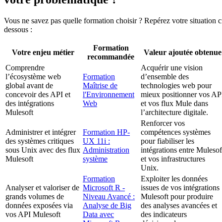
Vous ne savez pas quelle formation choisir ? Repérez votre situation c
dessous :
Formation
Votre enjeu métier
Valeur ajoutée obtenue
recommandée
Comprendre
Acquérir une vision
l’écosystème web
Formation
d’ensemble des
global avant de
Maîtrise de
technologies web pour
concevoir des API et
l'Environnement
mieux positionner vos AP
des intégrations
Web
et vos flux Mule dans
Mulesoft
l’architecture digitale.
Renforcer vos
Administrer et intégrer
Formation HP-
compétences systèmes
des systèmes critiques
UX 11i :
pour fiabiliser les
sous Unix avec des flux
Administration
intégrations entre Mulesof
Mulesoft
système
et vos infrastructures
Unix.
Formation
Exploiter les données
Analyser et valoriser de
Microsoft R -
issues de vos intégrations
grands volumes de
Niveau Avancé :
Mulesoft pour produire
données exposées via
Analyse de Big
des analyses avancées et
vos API Mulesoft
Data avec
des indicateurs