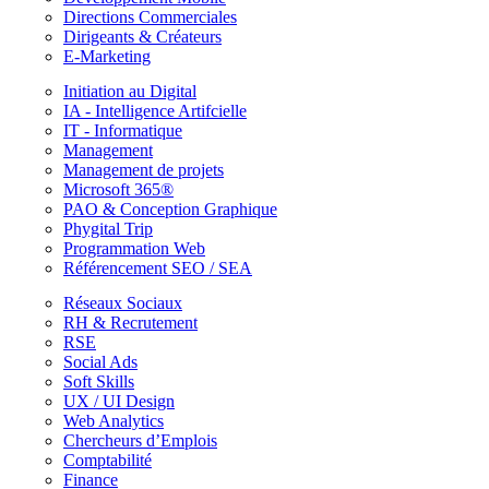
Directions Commerciales
Dirigeants & Créateurs
E-Marketing
Initiation au Digital
IA - Intelligence Artifcielle
IT - Informatique
Management
Management de projets
Microsoft 365®
PAO & Conception Graphique
Phygital Trip
Programmation Web
Référencement SEO / SEA
Réseaux Sociaux
RH & Recrutement
RSE
Social Ads
Soft Skills
UX / UI Design
Web Analytics
Chercheurs d’Emplois
Comptabilité
Finance