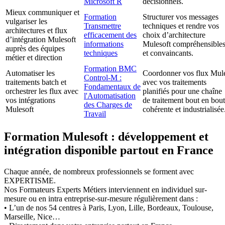
Microsoft R
décisionnels.
Mieux communiquer et
Formation
Structurer vos messages
vulgariser les
Transmettre
techniques et rendre vos
architectures et flux
efficacement des
choix d’architecture
d’intégration Mulesoft
informations
Mulesoft compréhensible
auprès des équipes
techniques
et convaincants.
métier et direction
Formation BMC
Automatiser les
Coordonner vos flux Mul
Control-M :
traitements batch et
avec vos traitements
Fondamentaux de
orchestrer les flux avec
planifiés pour une chaîne
l'Automatisation
vos intégrations
de traitement bout en bout
des Charges de
Mulesoft
cohérente et industrialisée
Travail
Formation Mulesoft : développement et
intégration disponible partout en France
Chaque année, de nombreux professionnels se forment avec
EXPERTISME.
Nos Formateurs Experts Métiers interviennent en individuel sur-
mesure ou en intra entreprise-sur-mesure régulièrement dans :
• L’un de nos 54 centres à Paris, Lyon, Lille, Bordeaux, Toulouse,
Marseille, Nice…