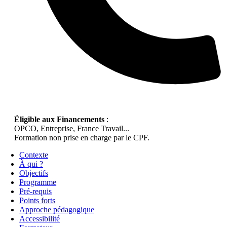
Éligible aux Financements
:
OPCO, Entreprise, France Travail...
Formation non prise en charge par le CPF.
Contexte
À qui ?
Objectifs
Programme
Pré-requis
Points forts
Approche pédagogique
Accessibilité