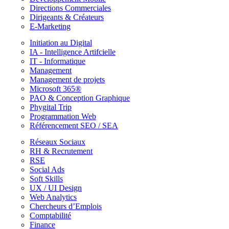
Directions Commerciales
Dirigeants & Créateurs
E-Marketing
Initiation au Digital
IA - Intelligence Artifcielle
IT - Informatique
Management
Management de projets
Microsoft 365®
PAO & Conception Graphique
Phygital Trip
Programmation Web
Référencement SEO / SEA
Réseaux Sociaux
RH & Recrutement
RSE
Social Ads
Soft Skills
UX / UI Design
Web Analytics
Chercheurs d’Emplois
Comptabilité
Finance