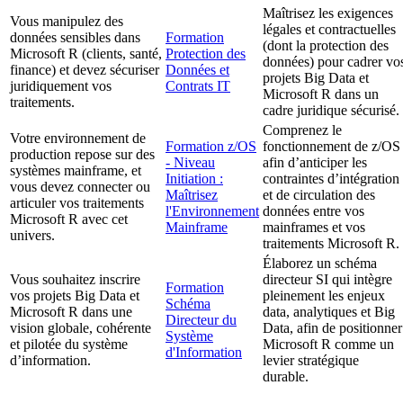
Maîtrisez les exigences
Vous manipulez des
légales et contractuelles
données sensibles dans
Formation
(dont la protection des
Microsoft R (clients, santé,
Protection des
données) pour cadrer vo
finance) et devez sécuriser
Données et
projets Big Data et
juridiquement vos
Contrats IT
Microsoft R dans un
traitements.
cadre juridique sécurisé.
Comprenez le
Votre environnement de
Formation z/OS
fonctionnement de z/OS
production repose sur des
- Niveau
afin d’anticiper les
systèmes mainframe, et
Initiation :
contraintes d’intégration
vous devez connecter ou
Maîtrisez
et de circulation des
articuler vos traitements
l'Environnement
données entre vos
Microsoft R avec cet
Mainframe
mainframes et vos
univers.
traitements Microsoft R.
Élaborez un schéma
Vous souhaitez inscrire
directeur SI qui intègre
Formation
vos projets Big Data et
pleinement les enjeux
Schéma
Microsoft R dans une
data, analytiques et Big
Directeur du
vision globale, cohérente
Data, afin de positionner
Système
et pilotée du système
Microsoft R comme un
d'Information
d’information.
levier stratégique
durable.