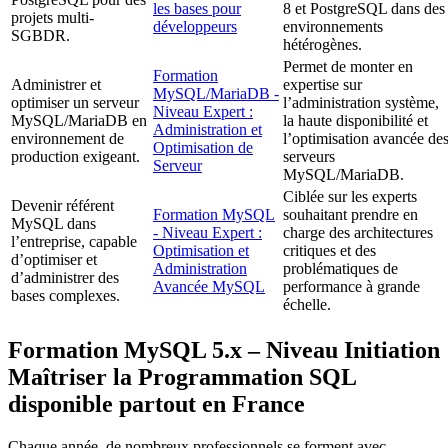
les bases pour
8 et PostgreSQL dans des
projets multi-
développeurs
environnements
SGBDR.
hétérogènes.
Permet de monter en
Formation
Administrer et
expertise sur
MySQL/MariaDB -
optimiser un serveur
l’administration système,
Niveau Expert :
MySQL/MariaDB en
la haute disponibilité et
Administration et
environnement de
l’optimisation avancée de
Optimisation de
production exigeant.
serveurs
Serveur
MySQL/MariaDB.
Ciblée sur les experts
Devenir référent
Formation MySQL
souhaitant prendre en
MySQL dans
- Niveau Expert :
charge des architectures
l’entreprise, capable
Optimisation et
critiques et des
d’optimiser et
Administration
problématiques de
d’administrer des
Avancée MySQL
performance à grande
bases complexes.
échelle.
Formation MySQL 5.x – Niveau Initiation 
Maîtriser la Programmation SQL
disponible partout en France
Chaque année, de nombreux professionnels se forment avec