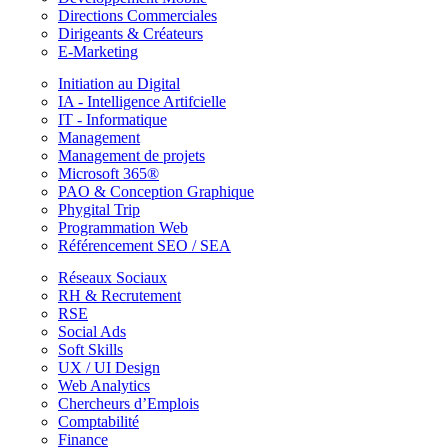
Directions Commerciales
Dirigeants & Créateurs
E-Marketing
Initiation au Digital
IA - Intelligence Artifcielle
IT - Informatique
Management
Management de projets
Microsoft 365®
PAO & Conception Graphique
Phygital Trip
Programmation Web
Référencement SEO / SEA
Réseaux Sociaux
RH & Recrutement
RSE
Social Ads
Soft Skills
UX / UI Design
Web Analytics
Chercheurs d’Emplois
Comptabilité
Finance