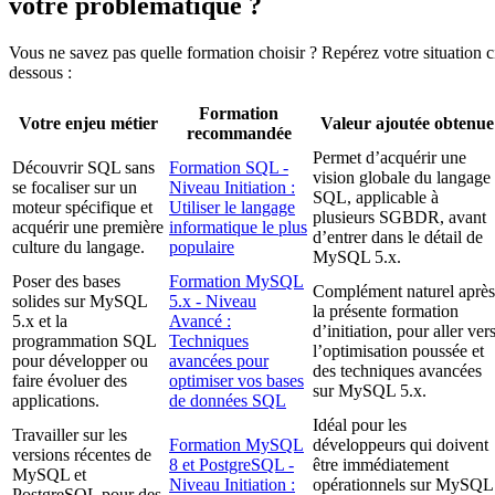
votre problématique ?
Vous ne savez pas quelle formation choisir ? Repérez votre situation c
dessous :
Formation
Votre enjeu métier
Valeur ajoutée obtenue
recommandée
Permet d’acquérir une
Découvrir SQL sans
Formation SQL -
vision globale du langage
se focaliser sur un
Niveau Initiation :
SQL, applicable à
moteur spécifique et
Utiliser le langage
plusieurs SGBDR, avant
acquérir une première
informatique le plus
d’entrer dans le détail de
culture du langage.
populaire
MySQL 5.x.
Poser des bases
Formation MySQL
Complément naturel après
solides sur MySQL
5.x - Niveau
la présente formation
5.x et la
Avancé :
d’initiation, pour aller ver
programmation SQL
Techniques
l’optimisation poussée et
pour développer ou
avancées pour
des techniques avancées
faire évoluer des
optimiser vos bases
sur MySQL 5.x.
applications.
de données SQL
Idéal pour les
Travailler sur les
Formation MySQL
développeurs qui doivent
versions récentes de
8 et PostgreSQL -
être immédiatement
MySQL et
Niveau Initiation :
opérationnels sur MySQL
PostgreSQL pour des