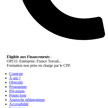
Éligible aux Financements
:
OPCO, Entreprise, France Travail...
Formation non prise en charge par le CPF.
Contexte
À qui ?
Objectifs
Programme
Pré-requis
Points forts
Approche pédagogique
Accessibilité