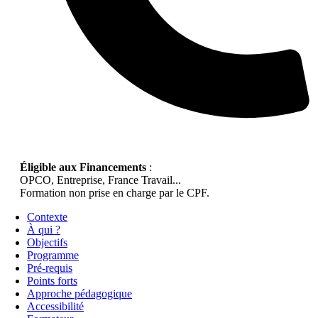
Éligible aux Financements
:
OPCO, Entreprise, France Travail...
Formation non prise en charge par le CPF.
Contexte
À qui ?
Objectifs
Programme
Pré-requis
Points forts
Approche pédagogique
Accessibilité