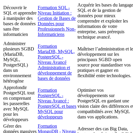
Acquérir les bases du langag
Découvrir le
Formation SQL -
SQL et de la gestion de
SQL et apprendre
Niveau Initiation :
données pour mieux
à manipuler des
Gestion de Bases de
comprendre et exploiter les
bases de données
Données pour
informations de votre
sans être
Professionnels Non-
entreprise, sans prérequis
informaticien
Informaticiens
technique avancé.
Administrer
Formation
plusieurs SGBD
Maîtriser l’administration et l
MariaDB, MySQL,
(MariaDB,
développement sur les
PostgreSQL -
MySQL,
principaux SGBD open
Niveau Avancé
PostgreSQL)
source pour standardiser vos
Administration et
dans un
pratiques et gagner en
développement de
environnement
flexibilité entre technologies.
bases de données
hétérogène
Approfondir
Formation
Optimiser vos
PostgreSQL tout
PostgreSQL -
développements sur
en comprenant
Niveau Avancé :
PostgreSQL en gardant une
les passerelles
PostgreSQL et bases
vision claire des différences e
avec MySQL
MySQL pour
compatibilités avec MySQL
pour les
développeurs
dans vos applications.
développeurs
Gérer des
Formation
Adresser des cas Big Data,
données massives
MongoDB - Niveau