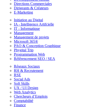
Directions Commerciales
Dirigeants & Créateurs
E-Marketing
Initiation au Digital
IA - Intelligence Artifcielle
IT - Informatique
Management
Management de projets
Microsoft 365®
PAO & Conception Graphique
Phygital Trip
Programmation Web
Référencement SEO / SEA
Réseaux Sociaux
RH & Recrutement
RSE
Social Ads
Soft Skills
UX / UI Design
Web Analytics
Chercheurs d’Emplois
Comptabilité
Finance