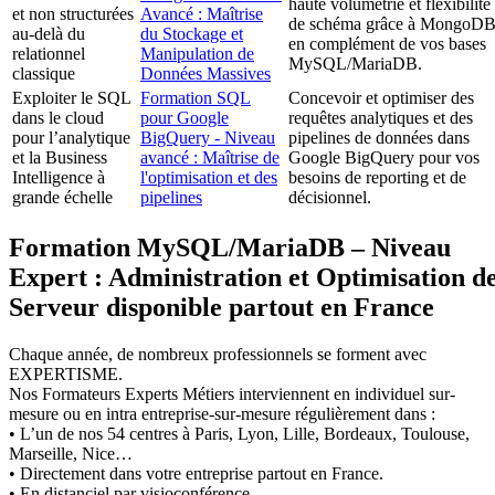
haute volumétrie et flexibilité
et non structurées
Avancé : Maîtrise
de schéma grâce à MongoDB
au-delà du
du Stockage et
en complément de vos bases
relationnel
Manipulation de
MySQL/MariaDB.
classique
Données Massives
Exploiter le SQL
Formation SQL
Concevoir et optimiser des
dans le cloud
pour Google
requêtes analytiques et des
pour l’analytique
BigQuery - Niveau
pipelines de données dans
et la Business
avancé : Maîtrise de
Google BigQuery pour vos
Intelligence à
l'optimisation et des
besoins de reporting et de
grande échelle
pipelines
décisionnel.
Formation MySQL/MariaDB – Niveau
Expert : Administration et Optimisation d
Serveur disponible partout en France
Chaque année, de nombreux professionnels se forment avec
EXPERTISME.
Nos Formateurs Experts Métiers interviennent en individuel sur-
mesure ou en intra entreprise-sur-mesure régulièrement dans :
• L’un de nos 54 centres à Paris, Lyon, Lille, Bordeaux, Toulouse,
Marseille, Nice…
• Directement dans votre entreprise partout en France.
• En distanciel par visioconférence.