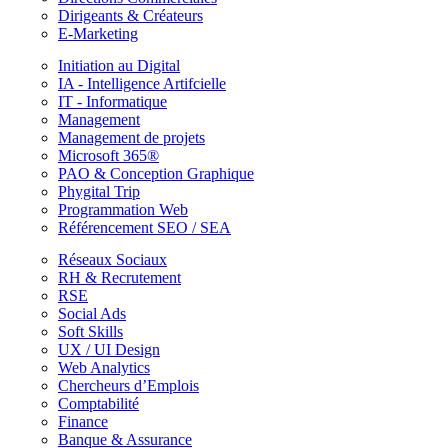
Dirigeants & Créateurs
E-Marketing
Initiation au Digital
IA - Intelligence Artifcielle
IT - Informatique
Management
Management de projets
Microsoft 365®
PAO & Conception Graphique
Phygital Trip
Programmation Web
Référencement SEO / SEA
Réseaux Sociaux
RH & Recrutement
RSE
Social Ads
Soft Skills
UX / UI Design
Web Analytics
Chercheurs d’Emplois
Comptabilité
Finance
Banque & Assurance