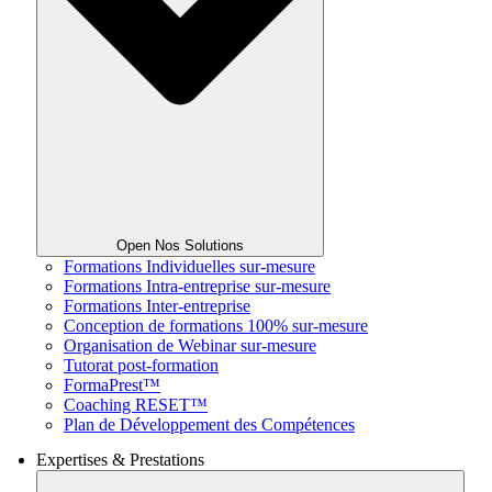
Open Nos Solutions
Formations Individuelles sur-mesure
Formations Intra-entreprise sur-mesure
Formations Inter-entreprise
Conception de formations 100% sur-mesure
Organisation de Webinar sur-mesure
Tutorat post-formation
FormaPrest™
Coaching RESET™
Plan de Développement des Compétences
Expertises & Prestations