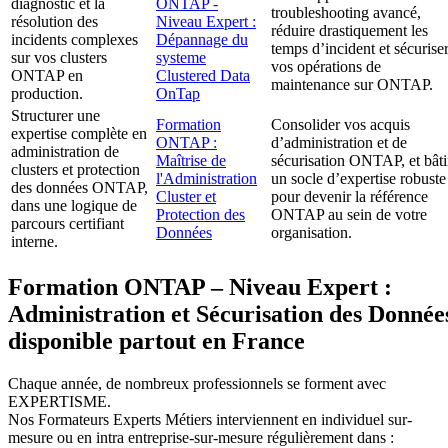
diagnostic et la
ONTAP -
troubleshooting avancé,
résolution des
Niveau Expert :
réduire drastiquement les
incidents complexes
Dépannage du
temps d’incident et sécurise
sur vos clusters
systeme
vos opérations de
ONTAP en
Clustered Data
maintenance sur ONTAP.
production.
OnTap
Structurer une
Formation
Consolider vos acquis
expertise complète en
ONTAP :
d’administration et de
administration de
Maîtrise de
sécurisation ONTAP, et bâti
clusters et protection
l'Administration
un socle d’expertise robuste
des données ONTAP,
Cluster et
pour devenir la référence
dans une logique de
Protection des
ONTAP au sein de votre
parcours certifiant
Données
organisation.
interne.
Formation ONTAP – Niveau Expert :
Administration et Sécurisation des Donnée
disponible partout en France
Chaque année, de nombreux professionnels se forment avec
EXPERTISME.
Nos Formateurs Experts Métiers interviennent en individuel sur-
mesure ou en intra entreprise-sur-mesure régulièrement dans :