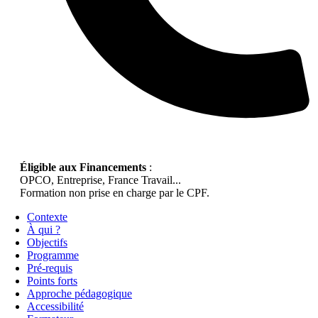
Éligible aux Financements
:
OPCO, Entreprise, France Travail...
Formation non prise en charge par le CPF.
Contexte
À qui ?
Objectifs
Programme
Pré-requis
Points forts
Approche pédagogique
Accessibilité