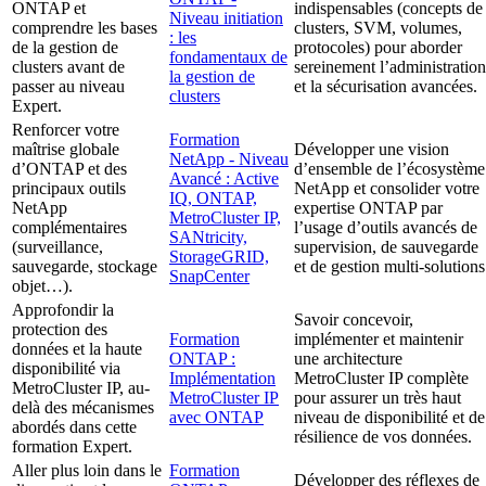
ONTAP et
indispensables (concepts de
Niveau initiation
comprendre les bases
clusters, SVM, volumes,
: les
de la gestion de
protocoles) pour aborder
fondamentaux de
clusters avant de
sereinement l’administration
la gestion de
passer au niveau
et la sécurisation avancées.
clusters
Expert.
Renforcer votre
Formation
maîtrise globale
Développer une vision
NetApp - Niveau
d’ONTAP et des
d’ensemble de l’écosystème
Avancé : Active
principaux outils
NetApp et consolider votre
IQ, ONTAP,
NetApp
expertise ONTAP par
MetroCluster IP,
complémentaires
l’usage d’outils avancés de
SANtricity,
(surveillance,
supervision, de sauvegarde
StorageGRID,
sauvegarde, stockage
et de gestion multi-solutions
SnapCenter
objet…).
Approfondir la
Savoir concevoir,
protection des
Formation
implémenter et maintenir
données et la haute
ONTAP :
une architecture
disponibilité via
Implémentation
MetroCluster IP complète
MetroCluster IP, au-
MetroCluster IP
pour assurer un très haut
delà des mécanismes
avec ONTAP
niveau de disponibilité et de
abordés dans cette
résilience de vos données.
formation Expert.
Aller plus loin dans le
Formation
Développer des réflexes de