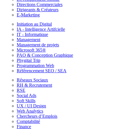
Directions Commerciales
Dirigeants & Créateurs
E-Marketing
Initiation au Digital
IA - Intelligence Artifcielle
IT - Informatique
Management
Management de projets
Microsoft 365®
PAO & Conception Graphique
Phygital Trip
Programmation Web
Référencement SEO / SEA
Réseaux Sociaux
RH & Recrutement
RSE
Social Ads
Soft Skills
UX / UI Design
Web Analytics
Chercheurs d’Emplois
Comptabilité
Finance