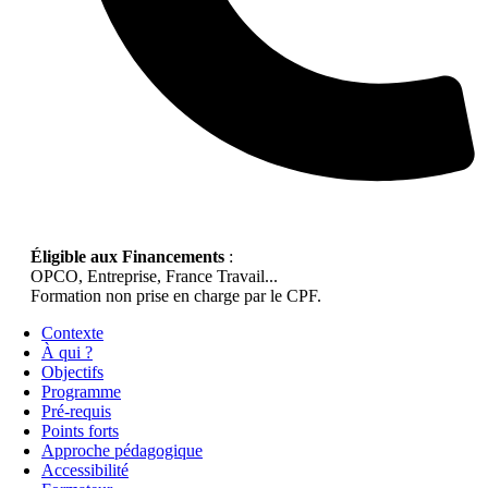
Éligible aux Financements
:
OPCO, Entreprise, France Travail...
Formation non prise en charge par le CPF.
Contexte
À qui ?
Objectifs
Programme
Pré-requis
Points forts
Approche pédagogique
Accessibilité