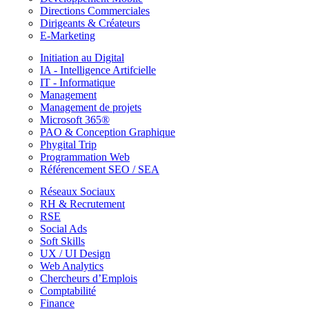
Directions Commerciales
Dirigeants & Créateurs
E-Marketing
Initiation au Digital
IA - Intelligence Artifcielle
IT - Informatique
Management
Management de projets
Microsoft 365®
PAO & Conception Graphique
Phygital Trip
Programmation Web
Référencement SEO / SEA
Réseaux Sociaux
RH & Recrutement
RSE
Social Ads
Soft Skills
UX / UI Design
Web Analytics
Chercheurs d’Emplois
Comptabilité
Finance