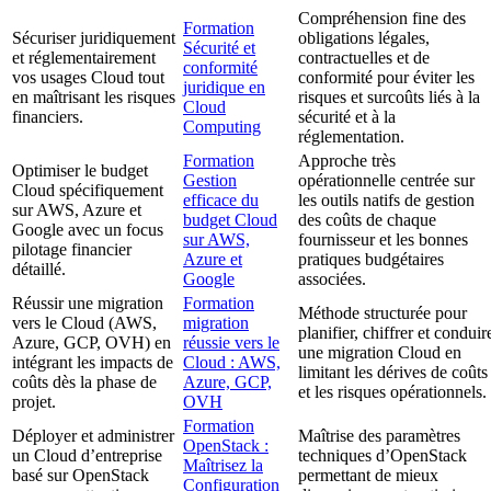
Compréhension fine des
Formation
Sécuriser juridiquement
obligations légales,
Sécurité et
et réglementairement
contractuelles et de
conformité
vos usages Cloud tout
conformité pour éviter les
juridique en
en maîtrisant les risques
risques et surcoûts liés à la
Cloud
financiers.
sécurité et à la
Computing
réglementation.
Formation
Approche très
Optimiser le budget
Gestion
opérationnelle centrée sur
Cloud spécifiquement
efficace du
les outils natifs de gestion
sur AWS, Azure et
budget Cloud
des coûts de chaque
Google avec un focus
sur AWS,
fournisseur et les bonnes
pilotage financier
Azure et
pratiques budgétaires
détaillé.
Google
associées.
Réussir une migration
Formation
Méthode structurée pour
vers le Cloud (AWS,
migration
planifier, chiffrer et conduir
Azure, GCP, OVH) en
réussie vers le
une migration Cloud en
intégrant les impacts de
Cloud : AWS,
limitant les dérives de coûts
coûts dès la phase de
Azure, GCP,
et les risques opérationnels.
projet.
OVH
Formation
Déployer et administrer
Maîtrise des paramètres
OpenStack :
un Cloud d’entreprise
techniques d’OpenStack
Maîtrisez la
basé sur OpenStack
permettant de mieux
Configuration