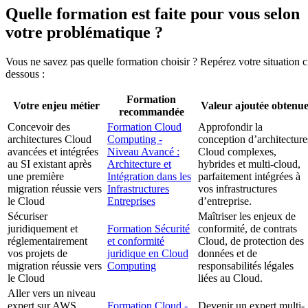
Quelle formation est faite pour vous selon
votre problématique ?
Vous ne savez pas quelle formation choisir ? Repérez votre situation c
dessous :
Formation
Votre enjeu métier
Valeur ajoutée obtenu
recommandée
Concevoir des
Formation Cloud
Approfondir la
architectures Cloud
Computing -
conception d’architecture
avancées et intégrées
Niveau Avancé :
Cloud complexes,
au SI existant après
Architecture et
hybrides et multi-cloud,
une première
Intégration dans les
parfaitement intégrées à
migration réussie vers
Infrastructures
vos infrastructures
le Cloud
Entreprises
d’entreprise.
Sécuriser
Maîtriser les enjeux de
juridiquement et
Formation Sécurité
conformité, de contrats
réglementairement
et conformité
Cloud, de protection des
vos projets de
juridique en Cloud
données et de
migration réussie vers
Computing
responsabilités légales
le Cloud
liées au Cloud.
Aller vers un niveau
expert sur AWS,
Formation Cloud -
Devenir un expert multi-