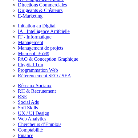
Directions Commerciales
Dirigeants & Créateurs
E-Marketing
Initiation au Digital
IA - Intelligence Artifcielle
IT - Informatique
Management
Management de projets
Microsoft 365®
PAO & Conception Graphique
Phygital Trip
Programmation Web
Référencement SEO / SEA
Réseaux Sociaux
RH & Recrutement
RSE
Social Ads
Soft Skills
UX / UI Design
Web Analytics
Chercheurs d’Emplois
Comptabilité
Finance