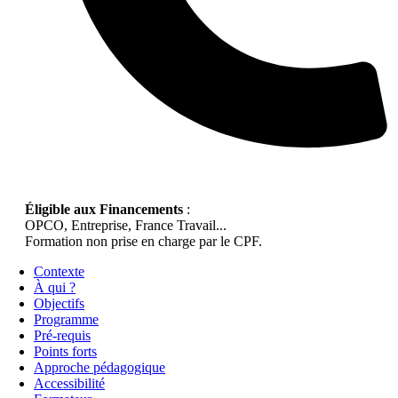
Éligible aux Financements
:
OPCO, Entreprise, France Travail...
Formation non prise en charge par le CPF.
Contexte
À qui ?
Objectifs
Programme
Pré-requis
Points forts
Approche pédagogique
Accessibilité