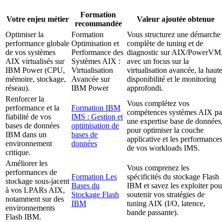
Formation
Votre enjeu métier
Valeur ajoutée obtenue
recommandée
Optimiser la
Formation
Vous structurez une démarche
performance globale
Optimisation et
complète de tuning et de
de vos systèmes
Performance des
diagnostic sur AIX/PowerVM
AIX virtualisés sur
Systèmes AIX :
avec un focus sur la
IBM Power (CPU,
Virtualisation
virtualisation avancée, la haut
mémoire, stockage,
Avancée sur
disponibilité et le monitoring
réseau).
IBM Power
approfondi.
Renforcer la
Vous complétez vos
performance et la
Formation IBM
compétences systèmes AIX pa
fiabilité de vos
IMS : Gestion et
une expertise base de données
bases de données
optimisation de
pour optimiser la couche
IBM dans un
bases de
applicative et les performance
environnement
données
de vos workloads IMS.
critique.
Améliorer les
Vous comprenez les
performances de
Formation Les
spécificités du stockage Flash
stockage sous-jacent
Bases du
IBM et savez les exploiter pou
à vos LPARs AIX,
Stockage Flash
soutenir vos stratégies de
notamment sur des
IBM
tuning AIX (I/O, latence,
environnements
bande passante).
Flash IBM.