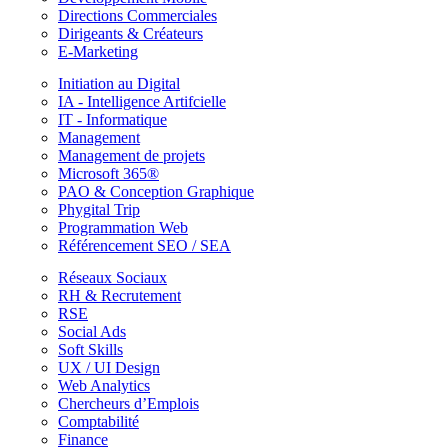
Directions Commerciales
Dirigeants & Créateurs
E-Marketing
Initiation au Digital
IA - Intelligence Artifcielle
IT - Informatique
Management
Management de projets
Microsoft 365®
PAO & Conception Graphique
Phygital Trip
Programmation Web
Référencement SEO / SEA
Réseaux Sociaux
RH & Recrutement
RSE
Social Ads
Soft Skills
UX / UI Design
Web Analytics
Chercheurs d’Emplois
Comptabilité
Finance