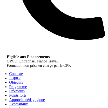
Éligible aux Financements
:
OPCO, Entreprise, France Travail...
Formation non prise en charge par le CPF.
Contexte
À qui ?
Objectifs
Programme
Pré-requis
Points forts
Approche pédagogique
Accessibilité