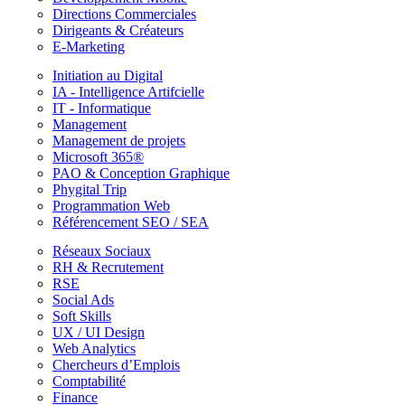
Directions Commerciales
Dirigeants & Créateurs
E-Marketing
Initiation au Digital
IA - Intelligence Artifcielle
IT - Informatique
Management
Management de projets
Microsoft 365®
PAO & Conception Graphique
Phygital Trip
Programmation Web
Référencement SEO / SEA
Réseaux Sociaux
RH & Recrutement
RSE
Social Ads
Soft Skills
UX / UI Design
Web Analytics
Chercheurs d’Emplois
Comptabilité
Finance