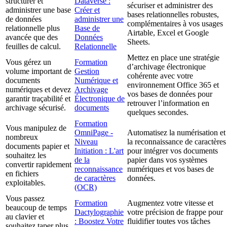
structurer et
Dataverse :
sécuriser et administrer des
administrer une base
Créer et
bases relationnelles robustes,
de données
administrer une
complémentaires à vos usages
relationnelle plus
Base de
Airtable, Excel et Google
avancée que des
Données
Sheets.
feuilles de calcul.
Relationnelle
Mettez en place une stratégie
Vous gérez un
Formation
d’archivage électronique
volume important de
Gestion
cohérente avec votre
documents
Numérique et
environnement Office 365 et
numériques et devez
Archivage
vos bases de données pour
garantir traçabilité et
Électronique de
retrouver l’information en
archivage sécurisé.
documents
quelques secondes.
Formation
Vous manipulez de
OmniPage -
Automatisez la numérisation et
nombreux
Niveau
la reconnaissance de caractères
documents papier et
Initiation : L'art
pour intégrer vos documents
souhaitez les
de la
papier dans vos systèmes
convertir rapidement
reconnaissance
numériques et vos bases de
en fichiers
de caractères
données.
exploitables.
(OCR)
Vous passez
Formation
Augmentez votre vitesse et
beaucoup de temps
Dactylographie
votre précision de frappe pour
au clavier et
: Boostez Votre
fluidifier toutes vos tâches
souhaitez taper plus