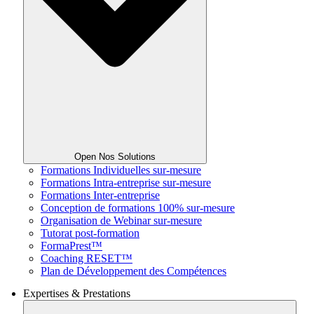
Open Nos Solutions
Formations Individuelles sur-mesure
Formations Intra-entreprise sur-mesure
Formations Inter-entreprise
Conception de formations 100% sur-mesure
Organisation de Webinar sur-mesure
Tutorat post-formation
FormaPrest™
Coaching RESET™
Plan de Développement des Compétences
Expertises & Prestations