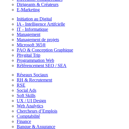
Dirigeants & Créateurs
E-Marketing
Initiation au Digital
IA - Intelligence Artifcielle
IT - Informatique
Management
Management de projets
Microsoft 365®
PAO & Conception Graphique
Phygital Trip
Programmation Web
Référencement SEO / SEA
Réseaux Sociaux
RH & Recrutement
RSE
Social Ads
Soft Skills
UX / UI Design
Web Analytics
Chercheurs d’Emplois
Comptabilité
Finance
Banque & Assurance