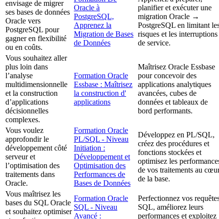
envisage de migrer
Oracle à
planifier et exécuter une
ses bases de données
PostgreSQL,
migration Oracle →
Oracle vers
Apprenez la
PostgreSQL en limitant le
PostgreSQL pour
Migration de Bases
risques et les interruptions
gagner en flexibilité
de Données
de service.
ou en coûts.
Vous souhaitez aller
plus loin dans
Maîtrisez Oracle Essbase
l’analyse
Formation Oracle
pour concevoir des
multidimensionnelle
Essbase : Maîtrisez
applications analytiques
et la construction
la construction d'
avancées, cubes de
d’applications
applications
données et tableaux de
décisionnelles
bord performants.
complexes.
Vous voulez
Formation Oracle
Développez en PL/SQL,
approfondir le
PL/SQL - Niveau
créez des procédures et
développement côté
Initiation :
fonctions stockées et
serveur et
Développement et
optimisez les performance
l’optimisation des
Optimisation des
de vos traitements au cœu
traitements dans
Performances de
de la base.
Oracle.
Bases de Données
Vous maîtrisez les
Formation Oracle
Perfectionnez vos requête
bases du SQL Oracle
SQL - Niveau
SQL, améliorez leurs
et souhaitez optimiser
Avancé :
performances et exploitez