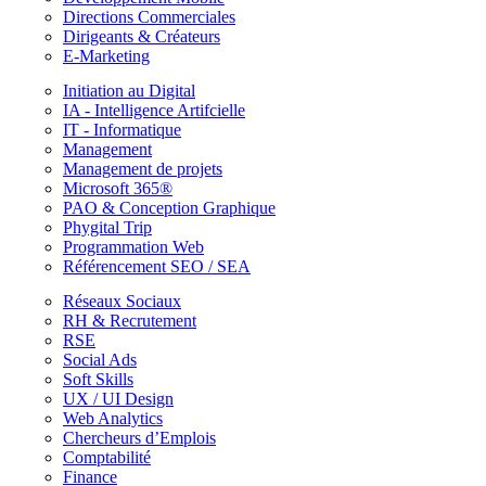
Directions Commerciales
Dirigeants & Créateurs
E-Marketing
Initiation au Digital
IA - Intelligence Artifcielle
IT - Informatique
Management
Management de projets
Microsoft 365®
PAO & Conception Graphique
Phygital Trip
Programmation Web
Référencement SEO / SEA
Réseaux Sociaux
RH & Recrutement
RSE
Social Ads
Soft Skills
UX / UI Design
Web Analytics
Chercheurs d’Emplois
Comptabilité
Finance