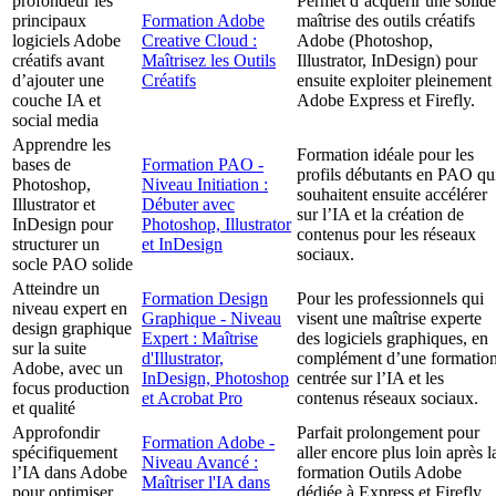
profondeur les
Permet d’acquérir une solide
principaux
Formation Adobe
maîtrise des outils créatifs
logiciels Adobe
Creative Cloud :
Adobe (Photoshop,
créatifs avant
Maîtrisez les Outils
Illustrator, InDesign) pour
d’ajouter une
Créatifs
ensuite exploiter pleinement
couche IA et
Adobe Express et Firefly.
social media
Apprendre les
Formation idéale pour les
bases de
Formation PAO -
profils débutants en PAO qu
Photoshop,
Niveau Initiation :
souhaitent ensuite accélérer
Illustrator et
Débuter avec
sur l’IA et la création de
InDesign pour
Photoshop, Illustrator
contenus pour les réseaux
structurer un
et InDesign
sociaux.
socle PAO solide
Atteindre un
Formation Design
Pour les professionnels qui
niveau expert en
Graphique - Niveau
visent une maîtrise experte
design graphique
Expert : Maîtrise
des logiciels graphiques, en
sur la suite
d'Illustrator,
complément d’une formatio
Adobe, avec un
InDesign, Photoshop
centrée sur l’IA et les
focus production
et Acrobat Pro
contenus réseaux sociaux.
et qualité
Approfondir
Parfait prolongement pour
Formation Adobe -
spécifiquement
aller encore plus loin après l
Niveau Avancé :
l’IA dans Adobe
formation Outils Adobe
Maîtriser l'IA dans
pour optimiser
dédiée à Express et Firefly,