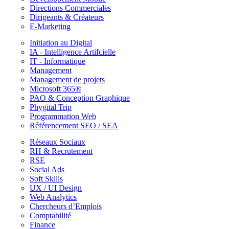
Directions Commerciales
Dirigeants & Créateurs
E-Marketing
Initiation au Digital
IA - Intelligence Artifcielle
IT - Informatique
Management
Management de projets
Microsoft 365®
PAO & Conception Graphique
Phygital Trip
Programmation Web
Référencement SEO / SEA
Réseaux Sociaux
RH & Recrutement
RSE
Social Ads
Soft Skills
UX / UI Design
Web Analytics
Chercheurs d’Emplois
Comptabilité
Finance