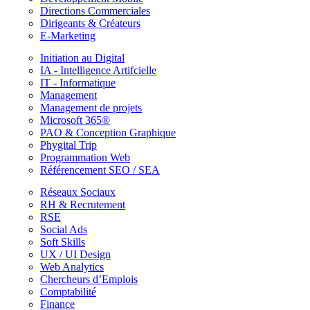
Directions Commerciales
Dirigeants & Créateurs
E-Marketing
Initiation au Digital
IA - Intelligence Artifcielle
IT - Informatique
Management
Management de projets
Microsoft 365®
PAO & Conception Graphique
Phygital Trip
Programmation Web
Référencement SEO / SEA
Réseaux Sociaux
RH & Recrutement
RSE
Social Ads
Soft Skills
UX / UI Design
Web Analytics
Chercheurs d’Emplois
Comptabilité
Finance