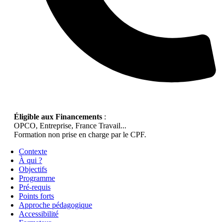
Éligible aux Financements
:
OPCO, Entreprise, France Travail...
Formation non prise en charge par le CPF.
Contexte
À qui ?
Objectifs
Programme
Pré-requis
Points forts
Approche pédagogique
Accessibilité