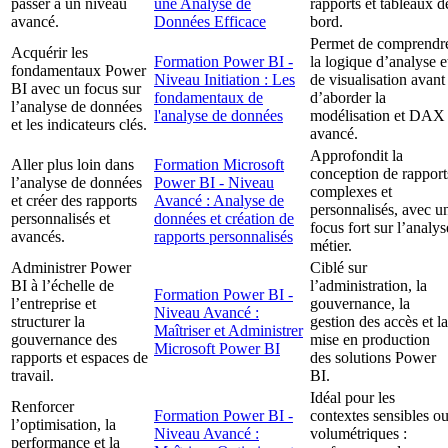
passer à un niveau
une Analyse de
rapports et tableaux d
avancé.
Données Efficace
bord.
Permet de comprendr
Acquérir les
Formation Power BI -
la logique d’analyse e
fondamentaux Power
Niveau Initiation : Les
de visualisation avant
BI avec un focus sur
fondamentaux de
d’aborder la
l’analyse de données
l'analyse de données
modélisation et DAX
et les indicateurs clés.
avancé.
Approfondit la
Aller plus loin dans
Formation Microsoft
conception de rapport
l’analyse de données
Power BI - Niveau
complexes et
et créer des rapports
Avancé : Analyse de
personnalisés, avec u
personnalisés et
données et création de
focus fort sur l’analys
avancés.
rapports personnalisés
métier.
Administrer Power
Ciblé sur
BI à l’échelle de
l’administration, la
Formation Power BI -
l’entreprise et
gouvernance, la
Niveau Avancé :
structurer la
gestion des accès et la
Maîtriser et Administrer
gouvernance des
mise en production
Microsoft Power BI
rapports et espaces de
des solutions Power
travail.
BI.
Idéal pour les
Renforcer
Formation Power BI -
contextes sensibles o
l’optimisation, la
Niveau Avancé :
volumétriques :
performance et la