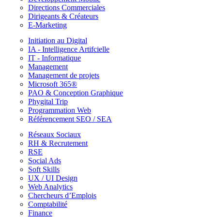
Directions Commerciales
Dirigeants & Créateurs
E-Marketing
Initiation au Digital
IA - Intelligence Artifcielle
IT - Informatique
Management
Management de projets
Microsoft 365®
PAO & Conception Graphique
Phygital Trip
Programmation Web
Référencement SEO / SEA
Réseaux Sociaux
RH & Recrutement
RSE
Social Ads
Soft Skills
UX / UI Design
Web Analytics
Chercheurs d’Emplois
Comptabilité
Finance