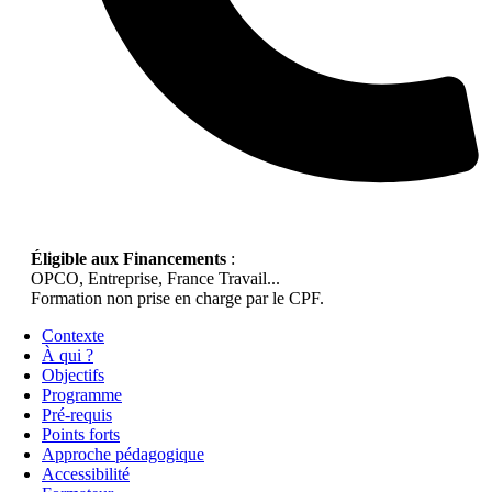
Éligible aux Financements
:
OPCO, Entreprise, France Travail...
Formation non prise en charge par le CPF.
Contexte
À qui ?
Objectifs
Programme
Pré-requis
Points forts
Approche pédagogique
Accessibilité