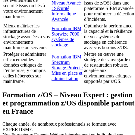
les événements de
Niveau Avancé
issus de z/OS) dans une
sécurité issus ou liés à
: Sécurité
plateforme SIEM avancée
votre environnement
Informatique
pour renforcer la détection
mainframe.
Avancée
d’incidents.
Mieux maîtriser les
Optimiser la performance,
Formation IBM
infrastructures de
la capacité et la résilience
Storwize 7000 :
stockage associées à vos
de vos systèmes de
systèmes de
environnements
stockage en cohérence
stockage
mainframe ou serveurs.
avec vos besoins z/OS.
Protéger et administrer
Mettre en œuvre une
Formation IBM
efficacement les
stratégie de sauvegarde et
Spectrum
données critiques de
de restauration robuste,
Storage Protect :
l’entreprise, y compris
adaptée aux
Mise en place et
celles hébergées sur
environnements critiques
administration
mainframe.
supportés par z/OS.
Formation z/OS – Niveau Expert : gestion
et programmation z/OS disponible partout
en France
Chaque année, de nombreux professionnels se forment avec
EXPERTISME.
Nos Formateurs Experts Métiers interviennent en individuel sur-