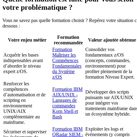
votre problématique ?
Vous ne savez pas quelle formation choisir ? Repérez votre situation c
dessous :
Formation
Votre enjeu métier
Valeur ajoutée obtenue
recommandée
Formation
Consolider vos
Acquérir les bases
Maîtriser les
fondamentaux z/OS
indispensables avant
Compétences
(concepts, commandes,
d’aborder le niveau
Fondamentales
environnement) pour
expert z/OS.
du Système
profiter pleinement de la
z/OS
formation Niveau Expert.
Renforcer les
compétences
Formation IBM
Développer des scripts
d’automatisation et de
AIX/UNIX -
puissants sur AIX/UNIX
scripting en
Langages de
pour intégrer vos
environnement
commandes
traitements mainframe dan
UNIX/AIX
Korn Shell et
un écosystème hybride.
complémentaire au
Bash
mainframe.
Formation IBM
Exploiter les logs et
Sécuriser et superviser
QRadar SIEM -
événements (y compris