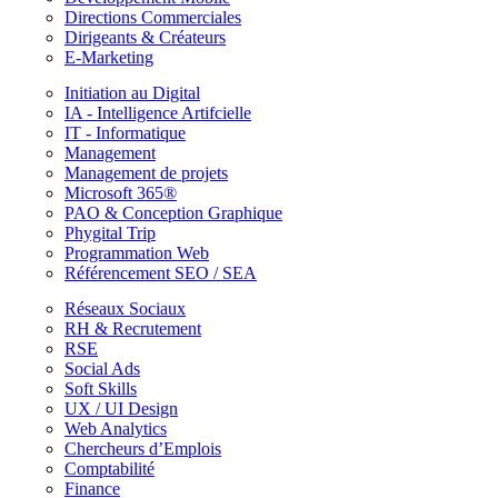
Directions Commerciales
Dirigeants & Créateurs
E-Marketing
Initiation au Digital
IA - Intelligence Artifcielle
IT - Informatique
Management
Management de projets
Microsoft 365®
PAO & Conception Graphique
Phygital Trip
Programmation Web
Référencement SEO / SEA
Réseaux Sociaux
RH & Recrutement
RSE
Social Ads
Soft Skills
UX / UI Design
Web Analytics
Chercheurs d’Emplois
Comptabilité
Finance