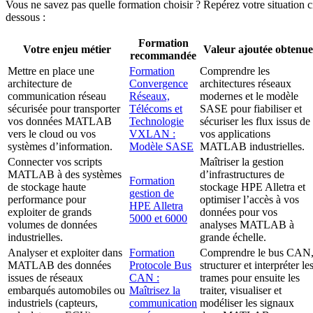
Vous ne savez pas quelle formation choisir ? Repérez votre situation c
dessous :
Formation
Votre enjeu métier
Valeur ajoutée obtenue
recommandée
Mettre en place une
Formation
Comprendre les
architecture de
Convergence
architectures réseaux
communication réseau
Réseaux,
modernes et le modèle
sécurisée pour transporter
Télécoms et
SASE pour fiabiliser et
vos données MATLAB
Technologie
sécuriser les flux issus de
vers le cloud ou vos
VXLAN :
vos applications
systèmes d’information.
Modèle SASE
MATLAB industrielles.
Connecter vos scripts
Maîtriser la gestion
MATLAB à des systèmes
d’infrastructures de
Formation
de stockage haute
stockage HPE Alletra et
gestion de
performance pour
optimiser l’accès à vos
HPE Alletra
exploiter de grands
données pour vos
5000 et 6000
volumes de données
analyses MATLAB à
industrielles.
grande échelle.
Analyser et exploiter dans
Formation
Comprendre le bus CAN
MATLAB des données
Protocole Bus
structurer et interpréter le
issues de réseaux
CAN :
trames pour ensuite les
embarqués automobiles ou
Maîtrisez la
traiter, visualiser et
industriels (capteurs,
communication
modéliser les signaux