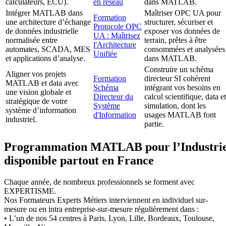
calculateurs, ECU).
en réseau
dans MATLAB.
Intégrer MATLAB dans
Maîtriser OPC UA pour
Formation
une architecture d’échange
structurer, sécuriser et
Protocole OPC
de données industrielle
exposer vos données de
UA : Maîtrisez
normalisée entre
terrain, prêtes à être
l'Architecture
automates, SCADA, MES
consommées et analysées
Unifiée
et applications d’analyse.
dans MATLAB.
Construire un schéma
Aligner vos projets
Formation
directeur SI cohérent
MATLAB et data avec
Schéma
intégrant vos besoins en
une vision globale et
Directeur du
calcul scientifique, data et
stratégique de votre
Système
simulation, dont les
système d’information
d'Information
usages MATLAB font
industriel.
partie.
Programmation MATLAB pour l’Industri
disponible partout en France
Chaque année, de nombreux professionnels se forment avec
EXPERTISME.
Nos Formateurs Experts Métiers interviennent en individuel sur-
mesure ou en intra entreprise-sur-mesure régulièrement dans :
• L’un de nos 54 centres à Paris, Lyon, Lille, Bordeaux, Toulouse,