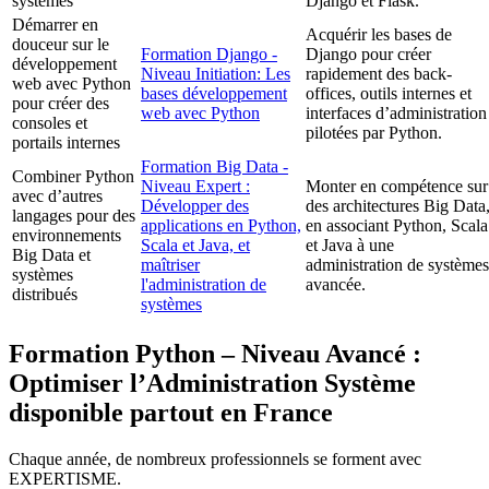
systèmes
Django et Flask.
Démarrer en
Acquérir les bases de
douceur sur le
Formation Django -
Django pour créer
développement
Niveau Initiation: Les
rapidement des back-
web avec Python
bases développement
offices, outils internes et
pour créer des
web avec Python
interfaces d’administration
consoles et
pilotées par Python.
portails internes
Formation Big Data -
Combiner Python
Niveau Expert :
Monter en compétence sur
avec d’autres
Développer des
des architectures Big Data
langages pour des
applications en Python,
en associant Python, Scala
environnements
Scala et Java, et
et Java à une
Big Data et
maîtriser
administration de systèmes
systèmes
l'administration de
avancée.
distribués
systèmes
Formation Python – Niveau Avancé :
Optimiser l’Administration Système
disponible partout en France
Chaque année, de nombreux professionnels se forment avec
EXPERTISME.