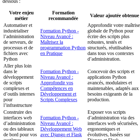
dessous :
Votre enjeu
Formation
Valeur ajoutée obtenue
métier
recommandée
Automatiser et
Approfondir votre maîtrise
industrialiser
Formation Python -
globale de Python pour
l’administration
Niveau Avancé :
écrire des scripts plus
de serveurs, de
Maîtrisez la
robustes, testés et
processus et de
programmation Python
structurés, réutilisables
fichiers avec
en Pratique
dans tous vos contextes
Python
d’administration.
Aller plus loin
dans le
Formation Python -
Concevoir des scripts et
développement
Niveau Avancé :
applications Python
de scripts
Approfondir vos
avancés, modulaires et
complexes et
Compétences en
maintenables, adaptés aux
d’outils internes
Développement et
besoins exigeants de la
pour
Scripts Complexes
production.
l’infrastructure
Construire des
Exposer vos scripts
interfaces web
Formation Python -
d’administration via des
d’administration
Niveau Avancé :
interfaces web sécurisées,
ou des tableaux
Développement Web
ergonomiques et
de bord pour vos
avec Django et Flask
évolutives, basées sur