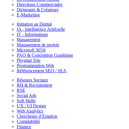
Directions Commerciales
Dirigeants & Créateurs
E-Marketing
Initiation au Digital
IA - Intelligence Artifcielle
IT - Informatique
Management
Management de projets
Microsoft 365®
PAO & Conception Graphique
Phygital Trip
Programmation Web
Référencement SEO / SEA
Réseaux Sociaux
RH & Recrutement
RSE
Social Ads
Soft Skills
UX / UI Design
Web Analytics
Chercheurs d’Emplois
Comptabilité
Finance