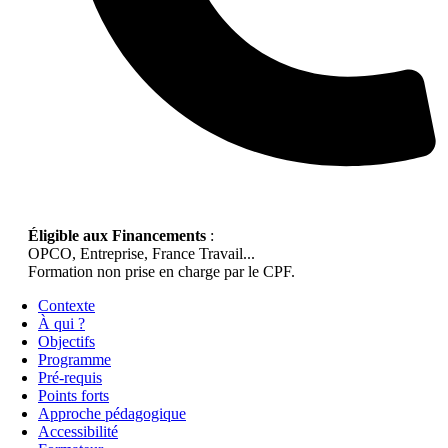
Éligible aux Financements
:
OPCO, Entreprise, France Travail...
Formation non prise en charge par le CPF.
Contexte
À qui ?
Objectifs
Programme
Pré-requis
Points forts
Approche pédagogique
Accessibilité