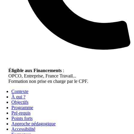
Éligible aux Financements
:
OPCO, Entreprise, France Travail...
Formation non prise en charge par le CPF.
Contexte
À qui ?
Objectifs
Programme
Pré-requis
Points forts
Approche pédagogique
Accessibilité