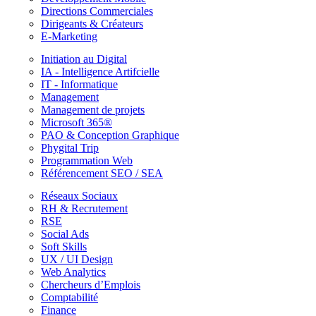
Directions Commerciales
Dirigeants & Créateurs
E-Marketing
Initiation au Digital
IA - Intelligence Artifcielle
IT - Informatique
Management
Management de projets
Microsoft 365®
PAO & Conception Graphique
Phygital Trip
Programmation Web
Référencement SEO / SEA
Réseaux Sociaux
RH & Recrutement
RSE
Social Ads
Soft Skills
UX / UI Design
Web Analytics
Chercheurs d’Emplois
Comptabilité
Finance