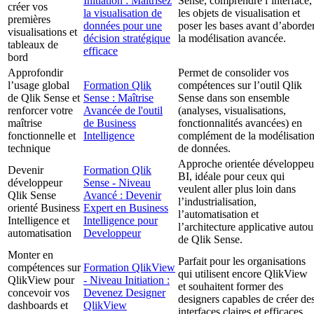
Initiation : Maîtrisez
Sense, comprendre l’interface,
créer vos
la visualisation de
les objets de visualisation et
premières
données pour une
poser les bases avant d’aborde
visualisations et
décision stratégique
la modélisation avancée.
tableaux de
efficace
bord
Approfondir
Permet de consolider vos
l’usage global
Formation Qlik
compétences sur l’outil Qlik
de Qlik Sense et
Sense : Maîtrise
Sense dans son ensemble
renforcer votre
Avancée de l'outil
(analyses, visualisations,
maîtrise
de Business
fonctionnalités avancées) en
fonctionnelle et
Intelligence
complément de la modélisatio
technique
de données.
Approche orientée développeu
Devenir
Formation Qlik
BI, idéale pour ceux qui
développeur
Sense - Niveau
veulent aller plus loin dans
Qlik Sense
Avancé : Devenir
l’industrialisation,
orienté Business
Expert en Business
l’automatisation et
Intelligence et
Intelligence pour
l’architecture applicative autou
automatisation
Developpeur
de Qlik Sense.
Monter en
Parfait pour les organisations
compétences sur
Formation QlikView
qui utilisent encore QlikView
QlikView pour
- Niveau Initiation :
et souhaitent former des
concevoir vos
Devenez Designer
designers capables de créer de
dashboards et
QlikView
interfaces claires et efficaces.