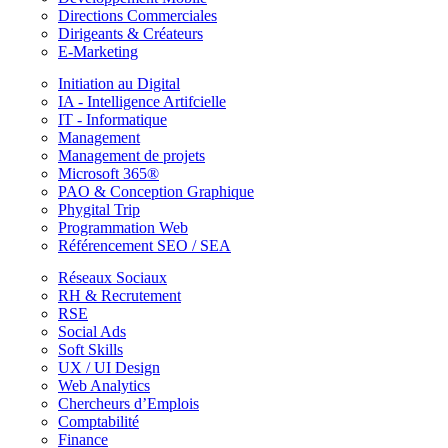
Directions Commerciales
Dirigeants & Créateurs
E-Marketing
Initiation au Digital
IA - Intelligence Artifcielle
IT - Informatique
Management
Management de projets
Microsoft 365®
PAO & Conception Graphique
Phygital Trip
Programmation Web
Référencement SEO / SEA
Réseaux Sociaux
RH & Recrutement
RSE
Social Ads
Soft Skills
UX / UI Design
Web Analytics
Chercheurs d’Emplois
Comptabilité
Finance