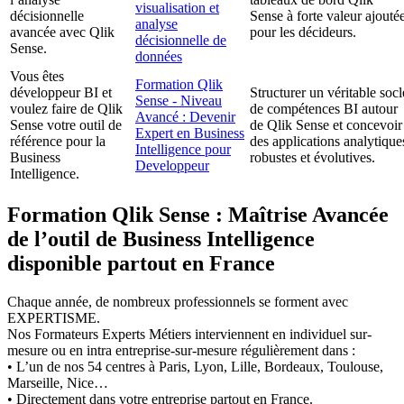
visualisation et
décisionnelle
Sense à forte valeur ajouté
analyse
avancée avec Qlik
pour les décideurs.
décisionnelle de
Sense.
données
Vous êtes
Formation Qlik
développeur BI et
Structurer un véritable socl
Sense - Niveau
voulez faire de Qlik
de compétences BI autour
Avancé : Devenir
Sense votre outil de
de Qlik Sense et concevoir
Expert en Business
référence pour la
des applications analytique
Intelligence pour
Business
robustes et évolutives.
Developpeur
Intelligence.
Formation Qlik Sense : Maîtrise Avancée
de l’outil de Business Intelligence
disponible partout en France
Chaque année, de nombreux professionnels se forment avec
EXPERTISME.
Nos Formateurs Experts Métiers interviennent en individuel sur-
mesure ou en intra entreprise-sur-mesure régulièrement dans :
• L’un de nos 54 centres à Paris, Lyon, Lille, Bordeaux, Toulouse,
Marseille, Nice…
• Directement dans votre entreprise partout en France.