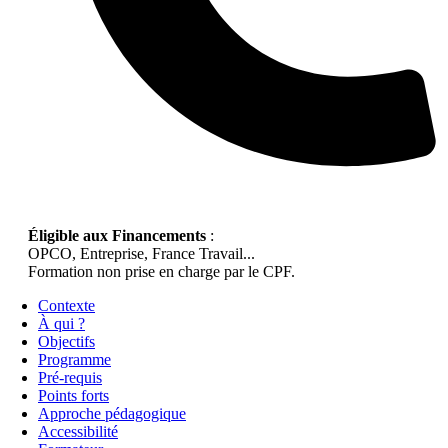
Éligible aux Financements
:
OPCO, Entreprise, France Travail...
Formation non prise en charge par le CPF.
Contexte
À qui ?
Objectifs
Programme
Pré-requis
Points forts
Approche pédagogique
Accessibilité