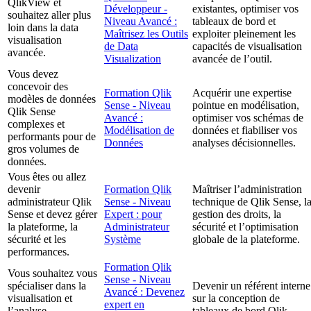
QlikView et
Développeur -
existantes, optimiser vos
souhaitez aller plus
Niveau Avancé :
tableaux de bord et
loin dans la data
Maîtrisez les Outils
exploiter pleinement les
visualisation
de Data
capacités de visualisation
avancée.
Visualization
avancée de l’outil.
Vous devez
concevoir des
Formation Qlik
Acquérir une expertise
modèles de données
Sense - Niveau
pointue en modélisation,
Qlik Sense
Avancé :
optimiser vos schémas de
complexes et
Modélisation de
données et fiabiliser vos
performants pour de
Données
analyses décisionnelles.
gros volumes de
données.
Vous êtes ou allez
devenir
Formation Qlik
Maîtriser l’administration
administrateur Qlik
Sense - Niveau
technique de Qlik Sense, l
Sense et devez gérer
Expert : pour
gestion des droits, la
la plateforme, la
Administrateur
sécurité et l’optimisation
sécurité et les
Système
globale de la plateforme.
performances.
Formation Qlik
Vous souhaitez vous
Sense - Niveau
spécialiser dans la
Devenir un référent interne
Avancé : Devenez
visualisation et
sur la conception de
expert en
l’analyse
tableaux de bord Qlik