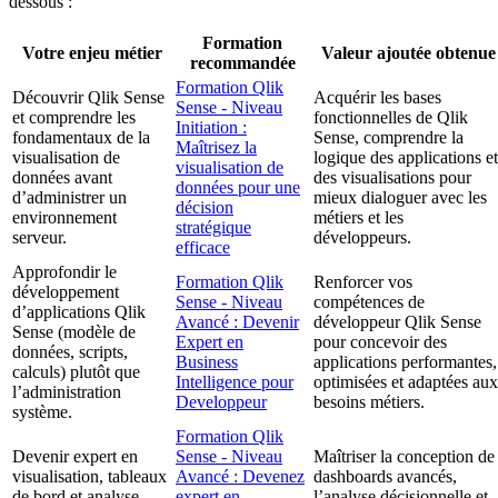
dessous :
Formation
Votre enjeu métier
Valeur ajoutée obtenue
recommandée
Formation Qlik
Découvrir Qlik Sense
Acquérir les bases
Sense - Niveau
et comprendre les
fonctionnelles de Qlik
Initiation :
fondamentaux de la
Sense, comprendre la
Maîtrisez la
visualisation de
logique des applications et
visualisation de
données avant
des visualisations pour
données pour une
d’administrer un
mieux dialoguer avec les
décision
environnement
métiers et les
stratégique
serveur.
développeurs.
efficace
Approfondir le
Formation Qlik
Renforcer vos
développement
Sense - Niveau
compétences de
d’applications Qlik
Avancé : Devenir
développeur Qlik Sense
Sense (modèle de
Expert en
pour concevoir des
données, scripts,
Business
applications performantes,
calculs) plutôt que
Intelligence pour
optimisées et adaptées aux
l’administration
Developpeur
besoins métiers.
système.
Formation Qlik
Devenir expert en
Sense - Niveau
Maîtriser la conception de
visualisation, tableaux
Avancé : Devenez
dashboards avancés,
de bord et analyse
expert en
l’analyse décisionnelle et