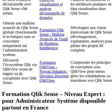
décisionnelle avec
visualisation et
les meilleures pratiques de
Qlik Sense côté
analyse
data visualisation dans
métier.
décisionnelle de
Qlik Sense.
données
Obtenir une maîtrise
avancée de Qlik Sense
Développer une vision
Formation Qlik
globale (fonctionnelle
transversale de Qlik Sense
Sense : Maîtrise
et technique) sans se
(développement,
Avancée de l'outil
concentrer
exploitation, analyse) pou
de Business
uniquement sur
piloter des projets BI
Intelligence
l’administration
complets.
système.
Découvrir
Formation
Comprendre les principes
l’écosystème Qlik via
QlikView -
de conception sous
QlikView avant de
Niveau Initiation :
QlikView pour mieux
migrer ou de
Devenez Designer
gérer les cohabitations ou
coexploiter avec Qlik
QlikView
transitions vers Qlik Sense
Sense.
Formation Qlik Sense – Niveau Expert :
pour Administrateur Système disponible
partout en France