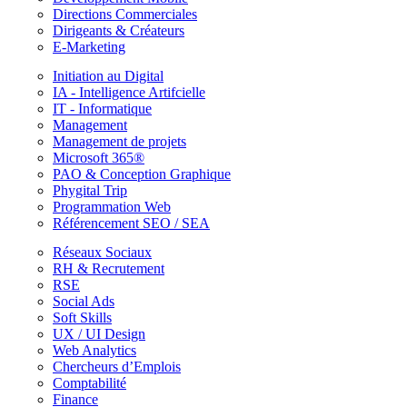
Directions Commerciales
Dirigeants & Créateurs
E-Marketing
Initiation au Digital
IA - Intelligence Artifcielle
IT - Informatique
Management
Management de projets
Microsoft 365®
PAO & Conception Graphique
Phygital Trip
Programmation Web
Référencement SEO / SEA
Réseaux Sociaux
RH & Recrutement
RSE
Social Ads
Soft Skills
UX / UI Design
Web Analytics
Chercheurs d’Emplois
Comptabilité
Finance