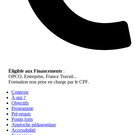
Éligible aux Financements
:
OPCO, Entreprise, France Travail...
Formation non prise en charge par le CPF.
Contexte
À qui ?
Objectifs
Programme
Pré-requis
Points forts
Approche pédagogique
Accessibilité