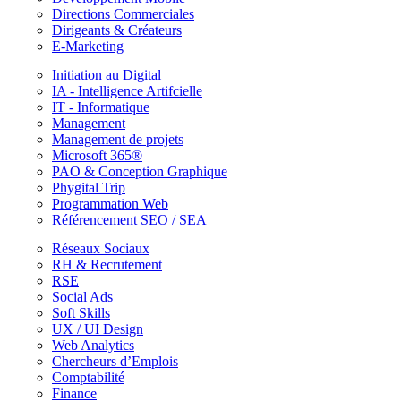
Directions Commerciales
Dirigeants & Créateurs
E-Marketing
Initiation au Digital
IA - Intelligence Artifcielle
IT - Informatique
Management
Management de projets
Microsoft 365®
PAO & Conception Graphique
Phygital Trip
Programmation Web
Référencement SEO / SEA
Réseaux Sociaux
RH & Recrutement
RSE
Social Ads
Soft Skills
UX / UI Design
Web Analytics
Chercheurs d’Emplois
Comptabilité
Finance