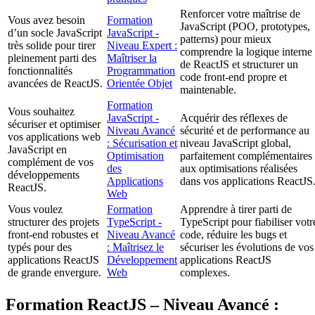
Renforcer votre maîtrise de
Vous avez besoin
Formation
JavaScript (POO, prototypes,
d’un socle JavaScript
JavaScript -
patterns) pour mieux
très solide pour tirer
Niveau Expert :
comprendre la logique interne
pleinement parti des
Maîtriser la
de ReactJS et structurer un
fonctionnalités
Programmation
code front-end propre et
avancées de ReactJS.
Orientée Objet
maintenable.
Formation
Vous souhaitez
JavaScript -
Acquérir des réflexes de
sécuriser et optimiser
Niveau Avancé
sécurité et de performance au
vos applications web
: Sécurisation et
niveau JavaScript global,
JavaScript en
Optimisation
parfaitement complémentaires
complément de vos
des
aux optimisations réalisées
développements
Applications
dans vos applications ReactJS
ReactJS.
Web
Vous voulez
Formation
Apprendre à tirer parti de
structurer des projets
TypeScript -
TypeScript pour fiabiliser votr
front-end robustes et
Niveau Avancé
code, réduire les bugs et
typés pour des
: Maîtrisez le
sécuriser les évolutions de vos
applications ReactJS
Développement
applications ReactJS
de grande envergure.
Web
complexes.
Formation ReactJS – Niveau Avancé :