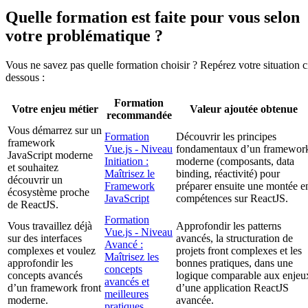
Quelle formation est faite pour vous selon
votre problématique ?
Vous ne savez pas quelle formation choisir ? Repérez votre situation c
dessous :
Formation
Votre enjeu métier
Valeur ajoutée obtenue
recommandée
Vous démarrez sur un
Formation
Découvrir les principes
framework
Vue.js - Niveau
fondamentaux d’un framewor
JavaScript moderne
Initiation :
moderne (composants, data
et souhaitez
Maîtrisez le
binding, réactivité) pour
découvrir un
Framework
préparer ensuite une montée e
écosystème proche
JavaScript
compétences sur ReactJS.
de ReactJS.
Formation
Vous travaillez déjà
Approfondir les patterns
Vue.js - Niveau
sur des interfaces
avancés, la structuration de
Avancé :
complexes et voulez
projets front complexes et les
Maîtrisez les
approfondir les
bonnes pratiques, dans une
concepts
concepts avancés
logique comparable aux enjeu
avancés et
d’un framework front
d’une application ReactJS
meilleures
moderne.
avancée.
pratiques