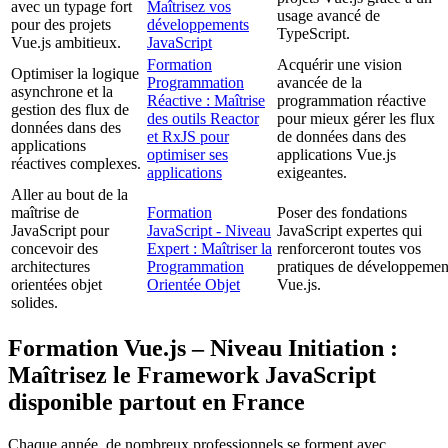
avec un typage fort
Maîtrisez vos
usage avancé de
pour des projets
développements
TypeScript.
Vue.js ambitieux.
JavaScript
Formation
Acquérir une vision
Optimiser la logique
Programmation
avancée de la
asynchrone et la
Réactive : Maîtrise
programmation réactive
gestion des flux de
des outils Reactor
pour mieux gérer les flux
données dans des
et RxJS pour
de données dans des
applications
optimiser ses
applications Vue.js
réactives complexes.
applications
exigeantes.
Aller au bout de la
maîtrise de
Formation
Poser des fondations
JavaScript pour
JavaScript - Niveau
JavaScript expertes qui
concevoir des
Expert : Maîtriser la
renforceront toutes vos
architectures
Programmation
pratiques de développemen
orientées objet
Orientée Objet
Vue.js.
solides.
Formation Vue.js – Niveau Initiation :
Maîtrisez le Framework JavaScript
disponible partout en France
Chaque année, de nombreux professionnels se forment avec