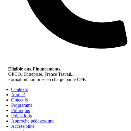
Éligible aux Financements
:
OPCO, Entreprise, France Travail...
Formation non prise en charge par le CPF.
Contexte
À qui ?
Objectifs
Programme
Pré-requis
Points forts
Approche pédagogique
Accessibilité