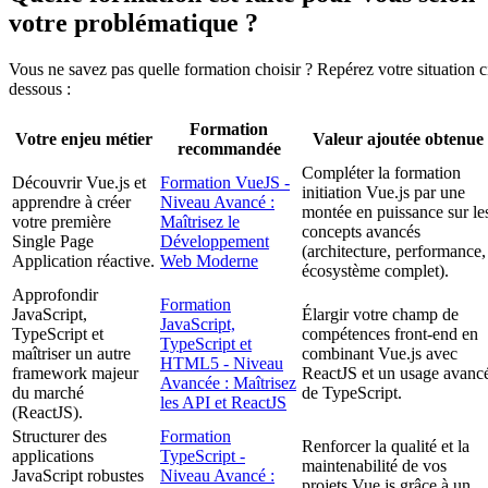
votre problématique ?
Vous ne savez pas quelle formation choisir ? Repérez votre situation c
dessous :
Formation
Votre enjeu métier
Valeur ajoutée obtenue
recommandée
Compléter la formation
Découvrir Vue.js et
Formation VueJS -
initiation Vue.js par une
apprendre à créer
Niveau Avancé :
montée en puissance sur le
votre première
Maîtrisez le
concepts avancés
Single Page
Développement
(architecture, performance,
Application réactive.
Web Moderne
écosystème complet).
Approfondir
Formation
JavaScript,
Élargir votre champ de
JavaScript,
TypeScript et
compétences front-end en
TypeScript et
maîtriser un autre
combinant Vue.js avec
HTML5 - Niveau
framework majeur
ReactJS et un usage avanc
Avancée : Maîtrisez
du marché
de TypeScript.
les API et ReactJS
(ReactJS).
Structurer des
Formation
Renforcer la qualité et la
applications
TypeScript -
maintenabilité de vos
JavaScript robustes
Niveau Avancé :
projets Vue.js grâce à un