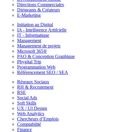
Directions Commerciales
Dirigeants & Créateurs
E-Marketing
Initiation au Digital
IA - Intelligence Artifcielle
IT - Informatique
Management
Management de projets
Microsoft 365®
PAO & Conception Graphique
Phygital Trip
Programmation Web
Référencement SEO / SEA
Réseaux Sociaux
RH & Recrutement
RSE
Social Ads
Soft Skills
UX / UI Design
Web Analytics
Chercheurs d’Emplois
Comptabilité
Finance