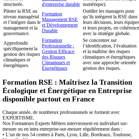
structurée.
d'entreprise durable
numérique).
Piloter la RSE au
Outiller les managers pour
Formation
niveau managérial
qu’ils intègrent la RSE dans
Management RSE
et l’intégrer dans le
leurs décisions, leurs équipe
et Développement
management et la
et leurs projets, en cohérenc
Durable
gouvernance.
avec la stratégie globale.
Formation
Se concentrer sur
Approfondir
Professionnelle :
l’identification, l’évaluation
spécifiquement la
Gestion Efficace
et la maîtrise des risques
gestion des risques
des Risques
climatiques et énergétiques
climatiques et
Climatiques et
avec une approche orientée
énergétiques.
Énergétiques
gestion des risques.
Formation RSE : Maîtrisez la Transition
Écologique et Énergétique en Entreprise
disponible partout en France
Chaque année, de nombreux professionnels se forment avec
EXPERTISME.
Nos Formateurs Experts Métiers interviennent en individuel sur-
mesure ou en intra entreprise-sur-mesure régulièrement dans :
• L’un de nos 54 centres à Paris, Lyon, Lille, Bordeaux, Toulouse,