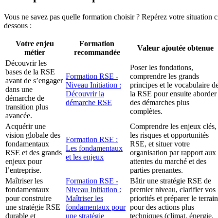
Vous ne savez pas quelle formation choisir ? Repérez votre situation c
dessous :
Votre enjeu
Formation
Valeur ajoutée obtenue
métier
recommandée
Découvrir les
Poser les fondations,
bases de la RSE
Formation RSE -
comprendre les grands
avant de s’engager
Niveau Initiation :
principes et le vocabulaire d
dans une
Découvrir la
la RSE pour ensuite aborder
démarche de
démarche RSE
des démarches plus
transition plus
complètes.
avancée.
Acquérir une
Comprendre les enjeux clés,
vision globale des
les risques et opportunités
Formation RSE :
fondamentaux
RSE, et situer votre
Les fondamentaux
RSE et des grands
organisation par rapport aux
et les enjeux
enjeux pour
attentes du marché et des
l’entreprise.
parties prenantes.
Maîtriser les
Formation RSE -
Bâtir une stratégie RSE de
fondamentaux
Niveau Initiation :
premier niveau, clarifier vos
pour construire
Maîtriser les
priorités et préparer le terrain
une stratégie RSE
fondamentaux pour
pour des actions plus
durable et
une stratégie
techniques (climat, énergie,