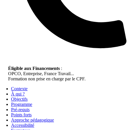
Éligible aux Financements
:
OPCO, Entreprise, France Travail...
Formation non prise en charge par le CPF.
Contexte
À qui ?
Objectifs
Programme
Pré-requis
Points forts
Approche pédagogique
Accessibilité