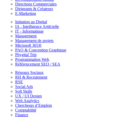
Directions Commerciales
Dirigeants & Créateurs
E-Marketing
Initiation au Digital
IA - Intelligence Artifcielle
IT - Informatique
Management
Management de projets
Microsoft 365®
PAO & Conception Graphique
Phygital Trip
Programmation Web
Référencement SEO / SEA
Réseaux Sociaux
RH & Recrutement
RSE
Social Ads
Soft Skills
UX / UI Design
Web Analytics
Chercheurs d’Emplois
Comptabilité
Finance