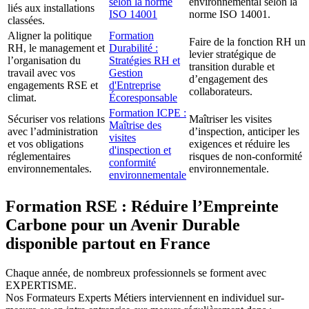
selon la norme
environnemental selon la
liés aux installations
ISO 14001
norme ISO 14001.
classées.
Aligner la politique
Formation
Faire de la fonction RH un
RH, le management et
Durabilité :
levier stratégique de
l’organisation du
Stratégies RH et
transition durable et
travail avec vos
Gestion
d’engagement des
engagements RSE et
d'Entreprise
collaborateurs.
climat.
Écoresponsable
Formation ICPE :
Sécuriser vos relations
Maîtriser les visites
Maîtrise des
avec l’administration
d’inspection, anticiper les
visites
et vos obligations
exigences et réduire les
d'inspection et
réglementaires
risques de non-conformité
conformité
environnementales.
environnementale.
environnementale
Formation RSE : Réduire l’Empreinte
Carbone pour un Avenir Durable
disponible partout en France
Chaque année, de nombreux professionnels se forment avec
EXPERTISME.
Nos Formateurs Experts Métiers interviennent en individuel sur-