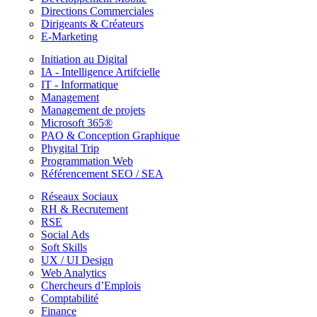
Directions Commerciales
Dirigeants & Créateurs
E-Marketing
Initiation au Digital
IA - Intelligence Artifcielle
IT - Informatique
Management
Management de projets
Microsoft 365®
PAO & Conception Graphique
Phygital Trip
Programmation Web
Référencement SEO / SEA
Réseaux Sociaux
RH & Recrutement
RSE
Social Ads
Soft Skills
UX / UI Design
Web Analytics
Chercheurs d’Emplois
Comptabilité
Finance