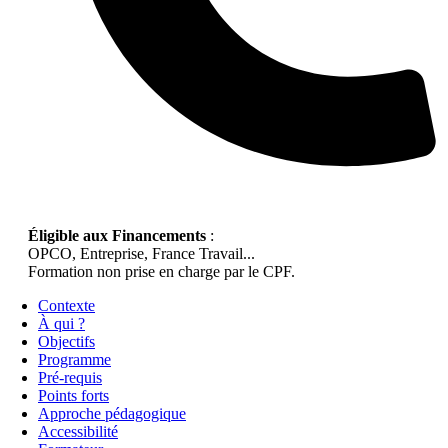
Éligible aux Financements
:
OPCO, Entreprise, France Travail...
Formation non prise en charge par le CPF.
Contexte
À qui ?
Objectifs
Programme
Pré-requis
Points forts
Approche pédagogique
Accessibilité