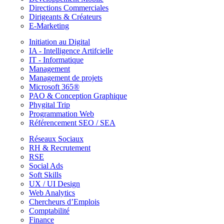
Directions Commerciales
Dirigeants & Créateurs
E-Marketing
Initiation au Digital
IA - Intelligence Artifcielle
IT - Informatique
Management
Management de projets
Microsoft 365®
PAO & Conception Graphique
Phygital Trip
Programmation Web
Référencement SEO / SEA
Réseaux Sociaux
RH & Recrutement
RSE
Social Ads
Soft Skills
UX / UI Design
Web Analytics
Chercheurs d’Emplois
Comptabilité
Finance