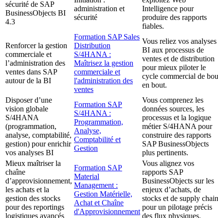
sécurité de SAP
administration et
Intelligence pour
BusinessObjects BI
sécurité
produire des rapports
4.3
fiables.
Formation SAP Sales
Vous reliez vos analyses
Renforcer la gestion
Distribution
BI aux processus de
commerciale et
S/4HANA :
ventes et de distribution
l’administration des
Maîtrisez la gestion
pour mieux piloter le
ventes dans SAP
commerciale et
cycle commercial de bou
autour de la BI
l'administration des
en bout.
ventes
Disposer d’une
Vous comprenez les
Formation SAP
vision globale
données sources, les
S/4HANA :
S/4HANA
processus et la logique
Programmation,
(programmation,
métier S/4HANA pour
Analyse,
analyse, comptabilité,
construire des rapports
Comptabilité et
gestion) pour enrichir
SAP BusinessObjects
Gestion
vos analyses BI
plus pertinents.
Mieux maîtriser la
Vous alignez vos
Formation SAP
chaîne
rapports SAP
Material
d’approvisionnement,
BusinessObjects sur les
Management :
les achats et la
enjeux d’achats, de
Gestion Matérielle,
gestion des stocks
stocks et de supply chai
Achat et Chaîne
pour des reportings
pour un pilotage précis
d'Approvisionnement
logistiques avancés
des flux physiques.