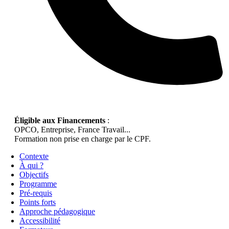
Éligible aux Financements
:
OPCO, Entreprise, France Travail...
Formation non prise en charge par le CPF.
Contexte
À qui ?
Objectifs
Programme
Pré-requis
Points forts
Approche pédagogique
Accessibilité