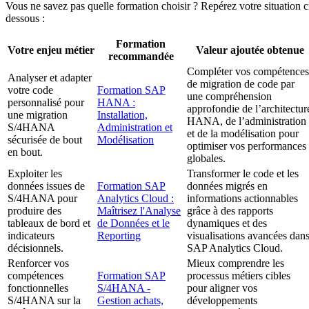
Vous ne savez pas quelle formation choisir ? Repérez votre situation c
dessous :
Formation
Votre enjeu métier
Valeur ajoutée obtenue
recommandée
Compléter vos compétences
Analyser et adapter
de migration de code par
votre code
Formation SAP
une compréhension
personnalisé pour
HANA :
approfondie de l’architectur
une migration
Installation,
HANA, de l’administration
S/4HANA
Administration et
et de la modélisation pour
sécurisée de bout
Modélisation
optimiser vos performances
en bout.
globales.
Exploiter les
Transformer le code et les
données issues de
Formation SAP
données migrés en
S/4HANA pour
Analytics Cloud :
informations actionnables
produire des
Maîtrisez l'Analyse
grâce à des rapports
tableaux de bord et
de Données et le
dynamiques et des
indicateurs
Reporting
visualisations avancées dan
décisionnels.
SAP Analytics Cloud.
Renforcer vos
Mieux comprendre les
compétences
Formation SAP
processus métiers cibles
fonctionnelles
S/4HANA -
pour aligner vos
S/4HANA sur la
Gestion achats,
développements