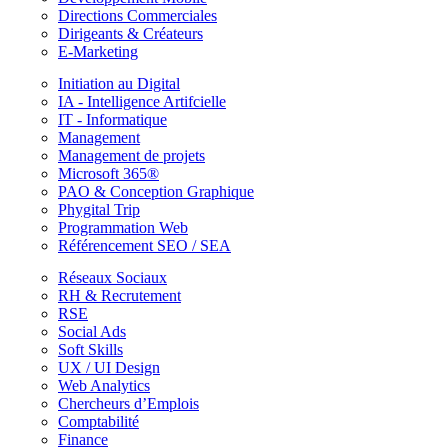
Directions Commerciales
Dirigeants & Créateurs
E-Marketing
Initiation au Digital
IA - Intelligence Artifcielle
IT - Informatique
Management
Management de projets
Microsoft 365®
PAO & Conception Graphique
Phygital Trip
Programmation Web
Référencement SEO / SEA
Réseaux Sociaux
RH & Recrutement
RSE
Social Ads
Soft Skills
UX / UI Design
Web Analytics
Chercheurs d’Emplois
Comptabilité
Finance