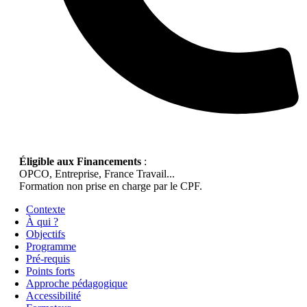
Éligible aux Financements
:
OPCO, Entreprise, France Travail...
Formation non prise en charge par le CPF.
Contexte
À qui ?
Objectifs
Programme
Pré-requis
Points forts
Approche pédagogique
Accessibilité