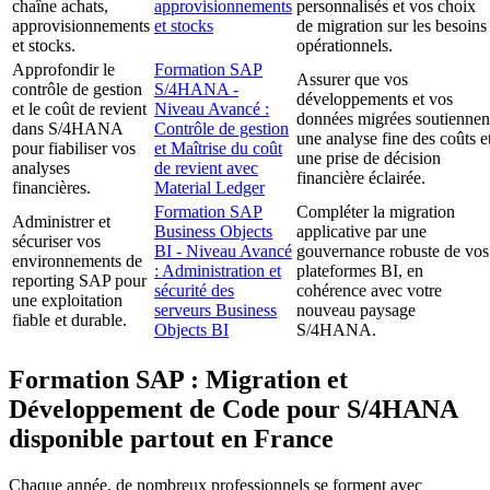
chaîne achats,
approvisionnements
personnalisés et vos choix
approvisionnements
et stocks
de migration sur les besoins
et stocks.
opérationnels.
Approfondir le
Formation SAP
Assurer que vos
contrôle de gestion
S/4HANA -
développements et vos
et le coût de revient
Niveau Avancé :
données migrées soutiennen
dans S/4HANA
Contrôle de gestion
une analyse fine des coûts e
pour fiabiliser vos
et Maîtrise du coût
une prise de décision
analyses
de revient avec
financière éclairée.
financières.
Material Ledger
Formation SAP
Compléter la migration
Administrer et
Business Objects
applicative par une
sécuriser vos
BI - Niveau Avancé
gouvernance robuste de vos
environnements de
: Administration et
plateformes BI, en
reporting SAP pour
sécurité des
cohérence avec votre
une exploitation
serveurs Business
nouveau paysage
fiable et durable.
Objects BI
S/4HANA.
Formation SAP : Migration et
Développement de Code pour S/4HANA
disponible partout en France
Chaque année, de nombreux professionnels se forment avec