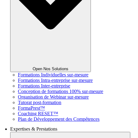
Open Nos Solutions
Formations Individuelles sur-mesure
Formations Intra-entreprise sur-mesure
Formations Inter-entreprise
Conception de formations 100% sur-mesure
Organisation de Webinar sur-mesure
Tutorat post-formation
FormaPrest™
Coaching RESET™
Plan de Développement des Compétences
Expertises & Prestations