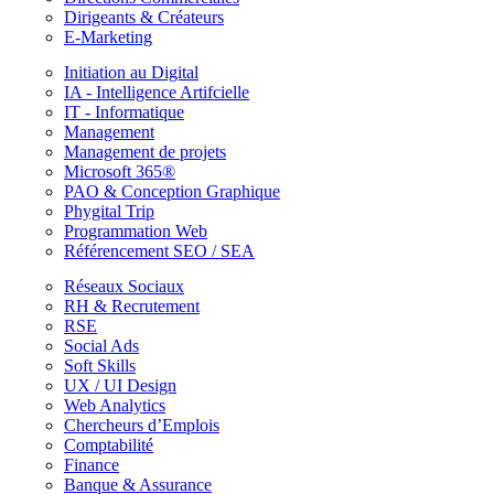
Dirigeants & Créateurs
E-Marketing
Initiation au Digital
IA - Intelligence Artifcielle
IT - Informatique
Management
Management de projets
Microsoft 365®
PAO & Conception Graphique
Phygital Trip
Programmation Web
Référencement SEO / SEA
Réseaux Sociaux
RH & Recrutement
RSE
Social Ads
Soft Skills
UX / UI Design
Web Analytics
Chercheurs d’Emplois
Comptabilité
Finance
Banque & Assurance