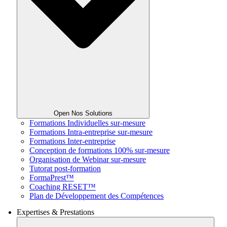
Open Nos Solutions
Formations Individuelles sur-mesure
Formations Intra-entreprise sur-mesure
Formations Inter-entreprise
Conception de formations 100% sur-mesure
Organisation de Webinar sur-mesure
Tutorat post-formation
FormaPrest™
Coaching RESET™
Plan de Développement des Compétences
Expertises & Prestations