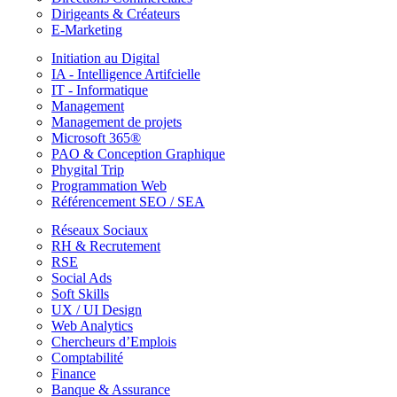
Dirigeants & Créateurs
E-Marketing
Initiation au Digital
IA - Intelligence Artifcielle
IT - Informatique
Management
Management de projets
Microsoft 365®
PAO & Conception Graphique
Phygital Trip
Programmation Web
Référencement SEO / SEA
Réseaux Sociaux
RH & Recrutement
RSE
Social Ads
Soft Skills
UX / UI Design
Web Analytics
Chercheurs d’Emplois
Comptabilité
Finance
Banque & Assurance