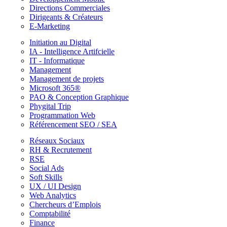
Directions Commerciales
Dirigeants & Créateurs
E-Marketing
Initiation au Digital
IA - Intelligence Artifcielle
IT - Informatique
Management
Management de projets
Microsoft 365®
PAO & Conception Graphique
Phygital Trip
Programmation Web
Référencement SEO / SEA
Réseaux Sociaux
RH & Recrutement
RSE
Social Ads
Soft Skills
UX / UI Design
Web Analytics
Chercheurs d’Emplois
Comptabilité
Finance