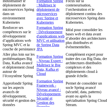
Industrialiser le
Formation Spring
Focus sur la
déploiement de
: Maîtrisez le
conteneurisation,
microservices Spring
déploiement de
l’orchestration et le
dans un
microservices
déploiement continu des
environnement
avec Spring et
microservices Spring dans
Kubernetes
Kubernetes
Kubernetes.
Renforcer ses
Formation Spring
Idéal pour consolider les
compétences sur le
: Développement
bases web et data avant
développement
d'applications web
d’aborder des architectures
d’applications web
MVC et utilisation
plus distribuées et
Spring MVC et la
de Spring Data
événementielles.
couche de persistance
JPA
Aller plus loin sur les
Complément expert pour
Formation Spring
problématiques Big
traiter des cas Big Data, de
- Niveau Expert :
Data, Kafka avancé
architectures distribuées
Maîtrisez le Big
et déploiement cloud
complexes et des
Data, Kafka et
autour de
déploiements cloud à
Cloud
l’écosystème Spring
grande échelle.
Formation Spring
Approfondir Spring
Permet de consolider un
Framework -
sur les aspects
socle Spring avancé
Niveau avancé :
avancés de
(sécurité, data, patterns)
Développement,
développement,
avant ou après la
Sécurité et
sécurité et gestion des
spécialisation Spring Cloud
Gestion des
données
Stream.
Données