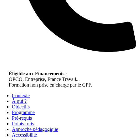
Éligible aux Financements
:
OPCO, Entreprise, France Travail...
Formation non prise en charge par le CPF.
Contexte
À qui ?
Objectifs
Programme
Pré-requis
Points forts
Approche pédagogique
Accessibilité