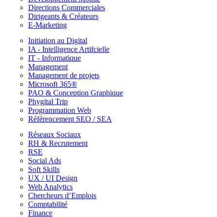
Directions Commerciales
Dirigeants & Créateurs
E-Marketing
Initiation au Digital
IA - Intelligence Artifcielle
IT - Informatique
Management
Management de projets
Microsoft 365®
PAO & Conception Graphique
Phygital Trip
Programmation Web
Référencement SEO / SEA
Réseaux Sociaux
RH & Recrutement
RSE
Social Ads
Soft Skills
UX / UI Design
Web Analytics
Chercheurs d’Emplois
Comptabilité
Finance