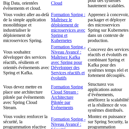
pour des systèmes
Big Data, orientées
Cloud
hautement scalables.
événements et cloud.
Vous voulez aller au-delà
Formation Spring :
Apprenez à concevoir,
de la simple application
Maîtrisez le
packager et déployer
monolithique et
déploiement de
des microservices
industrialiser le
microservices avec
Spring sur Kubernetes
déploiement de
Spring et
dans un contexte de
microservices Spring.
Kubernetes
production.
Formation Spring -
Concevez des services
Vous souhaitez
Niveau Avancé :
réactifs et évolutifs en
développer des services
Maîtrisez Kafka
combinant Spring et
réactifs, résilients et
avec Spring pour
Kafka pour des
orientés événements avec
Développer des
systèmes temps réel et
Spring et Kafka.
Services réactifs et
fortement découplés.
évolutifs
Structurez vos
Vous devez mettre en
Formation Spring
applications autour
place une architecture
Cloud Stream :
d’événements,
pilotée par événements
Architecture
améliorez la scalabilité
avec Spring Cloud
Pilotée par
et la résilience de vos
Stream.
Événements
systèmes distribués.
Vous voulez renforcer la
Montez en puissance
Formation Spring -
sécurité, la
sur Spring Security, la
Niveau Avancé :
programmation réactive
programmation